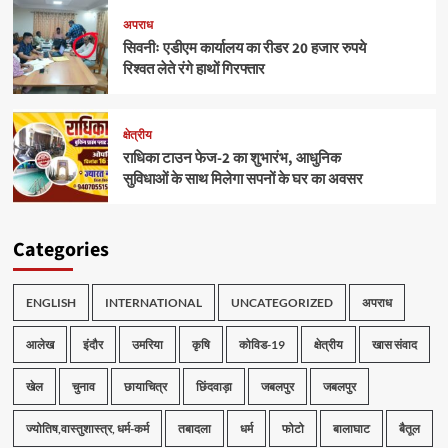
अपराध
सिवनीः एडीएम कार्यालय का रीडर 20 हजार रुपये
रिश्वत लेते रंगे हाथों गिरफ्तार
क्षेत्रीय
राधिका टाउन फेज-2 का शुभारंभ, आधुनिक
सुविधाओं के साथ मिलेगा सपनों के घर का अवसर
Categories
ENGLISH
INTERNATIONAL
UNCATEGORIZED
अपराध
आलेख
इंदौर
उमरिया
कृषि
कोविड-19
क्षेत्रीय
खास संवाद
खेल
चुनाव
छायाचित्र
छिंदवाड़ा
जबलपुर
जबलपुर
ज्योतिष,वास्तुशास्त्र, धर्म-कर्म
तबादला
धर्म
फोटो
बालाघाट
बैतूल