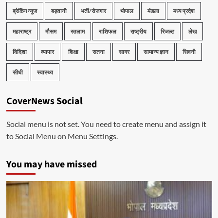
ब्रेकिंग न्यूज
बड़वानी
भर्ती/रोजगार
भोपाल
मंडला
मध्य प्रदेश
महाराष्ट्र
मौसम
रतलाम
राशिफल
राष्ट्रीय
रिजल्ट
लेख
विदिशा
व्यापार
शिक्षा
सतना
सागर
सामान्य ज्ञान
सिवनी
सीधी
स्वास्थ्य
CoverNews Social
Social menu is not set. You need to create menu and assign it
to Social Menu on Menu Settings.
You may have missed