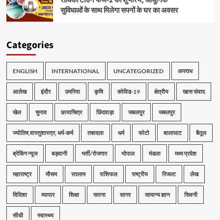
राधिका टाउन फेज-2 का शुभारंभ, आधुनिक
सुविधाओं के साथ मिलेगा सपनों के घर का अवसर
Categories
ENGLISH
INTERNATIONAL
UNCATEGORIZED
अपराध
आलेख
इंदौर
उमरिया
कृषि
कोविड-19
क्षेत्रीय
खास संवाद
खेल
चुनाव
छायाचित्र
छिंदवाड़ा
जबलपुर
जबलपुर
ज्योतिष,वास्तुशास्त्र, धर्म-कर्म
तबादला
धर्म
फोटो
बालाघाट
बैतूल
ब्रेकिंग न्यूज
बड़वानी
भर्ती/रोजगार
भोपाल
मंडला
मध्य प्रदेश
महाराष्ट्र
मौसम
रतलाम
राशिफल
राष्ट्रीय
रिजल्ट
लेख
विदिशा
व्यापार
शिक्षा
सतना
सागर
सामान्य ज्ञान
सिवनी
सीधी
स्वास्थ्य