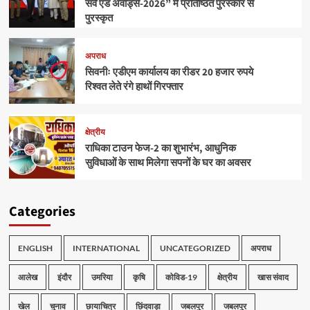
सर्वे एंड अवार्ड्स-2026” में प्रतिष्ठित पुरस्कार से
पुरस्कृत
अपराध
सिवनीः एडीएम कार्यालय का रीडर 20 हजार रुपये
रिश्वत लेते रंगे हाथों गिरफ्तार
क्षेत्रीय
राधिका टाउन फेज-2 का शुभारंभ, आधुनिक
सुविधाओं के साथ मिलेगा सपनों के घर का अवसर
Categories
ENGLISH
INTERNATIONAL
UNCATEGORIZED
अपराध
आलेख
इंदौर
उमरिया
कृषि
कोविड-19
क्षेत्रीय
खास संवाद
खेल
चुनाव
छायाचित्र
छिंदवाड़ा
जबलपुर
जबलपुर