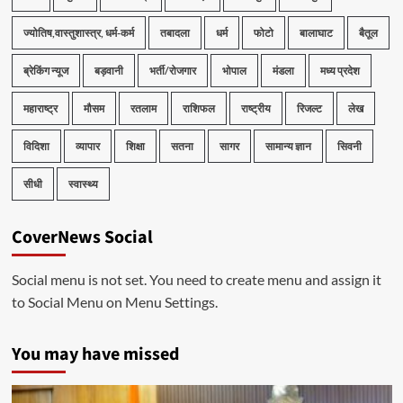
ज्योतिष,वास्तुशास्त्र, धर्म-कर्म
तबादला
धर्म
फोटो
बालाघाट
बैतूल
ब्रेकिंग न्यूज
बड़वानी
भर्ती/रोजगार
भोपाल
मंडला
मध्य प्रदेश
महाराष्ट्र
मौसम
रतलाम
राशिफल
राष्ट्रीय
रिजल्ट
लेख
विदिशा
व्यापार
शिक्षा
सतना
सागर
सामान्य ज्ञान
सिवनी
सीधी
स्वास्थ्य
CoverNews Social
Social menu is not set. You need to create menu and assign it
to Social Menu on Menu Settings.
You may have missed