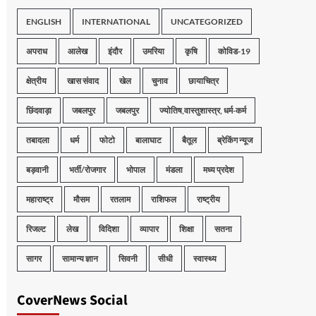
ENGLISH
INTERNATIONAL
UNCATEGORIZED
अपराध
आलेख
इंदौर
उमरिया
कृषि
कोविड-19
क्षेत्रीय
खास संवाद
खेल
चुनाव
छायाचित्र
छिंदवाड़ा
जबलपुर
जबलपुर
ज्योतिष,वास्तुशास्त्र, धर्म-कर्म
तबादला
धर्म
फोटो
बालाघाट
बैतूल
ब्रेकिंग न्यूज
बड़वानी
भर्ती/रोजगार
भोपाल
मंडला
मध्य प्रदेश
महाराष्ट्र
मौसम
रतलाम
राशिफल
राष्ट्रीय
रिजल्ट
लेख
विदिशा
व्यापार
शिक्षा
सतना
सागर
सामान्य ज्ञान
सिवनी
सीधी
स्वास्थ्य
CoverNews Social