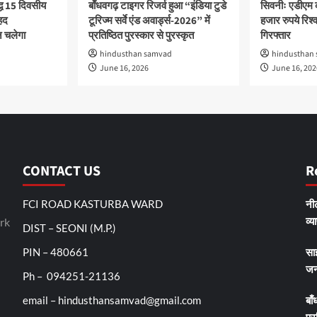
द्ध 15 दिवसीय
बाँधवगढ़ टाइगर रिजर्व हुआ “इंडिया टुडे
सिवनीः एडीएम 
हद
टूरिज्म सर्वे एंड अवार्ड्स-2026” में
हजार रुपये रिश्वत
 चलेगा
प्रतिष्ठित पुरस्कार से पुरस्कृत
गिरफ्तार
hindusthan samvad
hindusthan
June 16, 2026
June 16, 202
CONTACT US
R
FCI ROAD KASTURBA WARD
नीट
व्य
rk
DIST – SEONI (M.P.)
PIN – 480661
सा
जन
Ph – 094251-21136
email – hindusthansamvad@gmail.com
बाँ