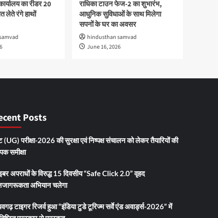
कार्यालय का रीडर 20
राधिका टाउन फेज-2 का शुभारंभ,
 लेते रंगे हाथों
आधुनिक सुविधाओं के साथ मिलेगा
सपनों के घर का अवसर
 samvad
hindusthan samvad
6
June 16, 2026
ecent Posts
 (UG) परीक्षा-2026 की सुरक्षा एवं निष्पक्ष संचालन को लेकर तैयारियों की
ापक समीक्षा
इबर अपराधों के विरुद्ध 15 दिवसीय “Safe Click 2.0” वृहद
जागरूकता अभियान चलेगा
धवगढ़ टाइगर रिजर्व हुआ “इंडिया टुडे टूरिज्म सर्वे एंड अवार्ड्स-2026” में