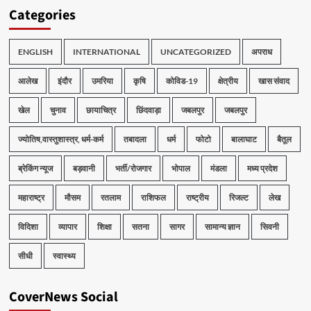
Categories
ENGLISH
INTERNATIONAL
UNCATEGORIZED
अपराध
आलेख
इंदौर
उमरिया
कृषि
कोविड-19
क्षेत्रीय
खास संवाद
खेल
चुनाव
छायाचित्र
छिंदवाड़ा
जबलपुर
जबलपुर
ज्योतिष,वास्तुशास्त्र, धर्म-कर्म
तबादला
धर्म
फोटो
बालाघाट
बैतूल
ब्रेकिंग न्यूज
बड़वानी
भर्ती/रोजगार
भोपाल
मंडला
मध्य प्रदेश
महाराष्ट्र
मौसम
रतलाम
राशिफल
राष्ट्रीय
रिजल्ट
लेख
विदिशा
व्यापार
शिक्षा
सतना
सागर
सामान्य ज्ञान
सिवनी
सीधी
स्वास्थ्य
CoverNews Social