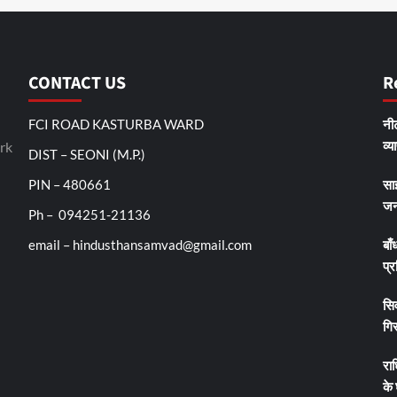
CONTACT US
R
FCI ROAD KASTURBA WARD
नीट
व्य
rk
DIST – SEONI (M.P.)
PIN – 480661
सा
जन
Ph – 094251-21136
email – hindusthansamvad@gmail.com
बाँ
प्र
सिव
गिर
रा
के