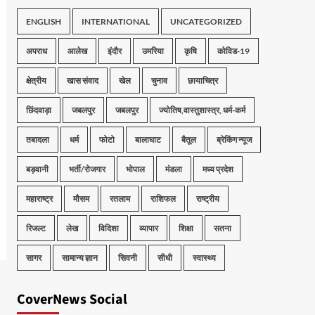
ENGLISH
INTERNATIONAL
UNCATEGORIZED
अपराध
आलेख
इंदौर
उमरिया
कृषि
कोविड-19
क्षेत्रीय
खास संवाद
खेल
चुनाव
छायाचित्र
छिंदवाड़ा
जबलपुर
जबलपुर
ज्योतिष,वास्तुशास्त्र, धर्म-कर्म
तबादला
धर्म
फोटो
बालाघाट
बैतूल
ब्रेकिंग न्यूज
बड़वानी
भर्ती/रोजगार
भोपाल
मंडला
मध्य प्रदेश
महाराष्ट्र
मौसम
रतलाम
राशिफल
राष्ट्रीय
रिजल्ट
लेख
विदिशा
व्यापार
शिक्षा
सतना
सागर
सामान्य ज्ञान
सिवनी
सीधी
स्वास्थ्य
CoverNews Social