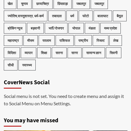
खेल
चुनाव
छायाचित्र
छिंदवाड़ा
जबलपुर
जबलपुर
ज्योतिष,वास्तुशास्त्र, धर्म-कर्म
तबादला
धर्म
फोटो
बालाघाट
बैतूल
ब्रेकिंग न्यूज
बड़वानी
भर्ती/रोजगार
भोपाल
मंडला
मध्य प्रदेश
महाराष्ट्र
मौसम
रतलाम
राशिफल
राष्ट्रीय
रिजल्ट
लेख
विदिशा
व्यापार
शिक्षा
सतना
सागर
सामान्य ज्ञान
सिवनी
सीधी
स्वास्थ्य
CoverNews Social
Social menu is not set. You need to create menu and assign it
to Social Menu on Menu Settings.
You may have missed