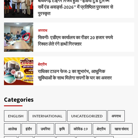
बाँधवगढ़ टाइगर रिजर्व हुआ “इंडिया टुडे टूरिज्म
सर्वे एंड अवार्ड्स-2026” में प्रतिष्ठित पुरस्कार से
पुरस्कृत
अपराध
सिवनीः एडीएम कार्यालय का रीडर 20 हजार रुपये
रिश्वत लेते रंगे हाथों गिरफ्तार
क्षेत्रीय
राधिका टाउन फेज-2 का शुभारंभ, आधुनिक
सुविधाओं के साथ मिलेगा सपनों के घर का अवसर
Categories
ENGLISH
INTERNATIONAL
UNCATEGORIZED
अपराध
आलेख
इंदौर
उमरिया
कृषि
कोविड-19
क्षेत्रीय
खास संवाद