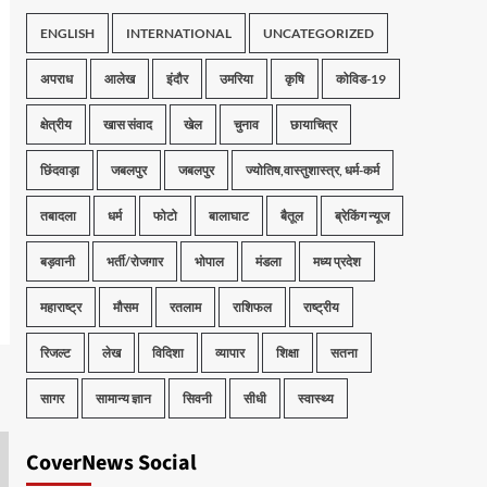
ENGLISH
INTERNATIONAL
UNCATEGORIZED
अपराध
आलेख
इंदौर
उमरिया
कृषि
कोविड-19
क्षेत्रीय
खास संवाद
खेल
चुनाव
छायाचित्र
छिंदवाड़ा
जबलपुर
जबलपुर
ज्योतिष,वास्तुशास्त्र, धर्म-कर्म
तबादला
धर्म
फोटो
बालाघाट
बैतूल
ब्रेकिंग न्यूज
बड़वानी
भर्ती/रोजगार
भोपाल
मंडला
मध्य प्रदेश
महाराष्ट्र
मौसम
रतलाम
राशिफल
राष्ट्रीय
रिजल्ट
लेख
विदिशा
व्यापार
शिक्षा
सतना
सागर
सामान्य ज्ञान
सिवनी
सीधी
स्वास्थ्य
CoverNews Social