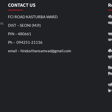
CONTACT US
R
FCI ROAD KASTURBA WARD
नीट
व्य
rk
DIST – SEONI (M.P.)
PIN – 480661
सा
जन
Ph – 094251-21136
email – hindusthansamvad@gmail.com
बाँ
प्र
सिव
गिर
रा
के