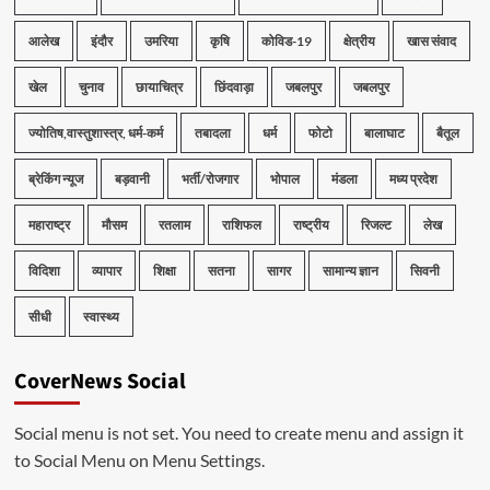
आलेख
इंदौर
उमरिया
कृषि
कोविड-19
क्षेत्रीय
खास संवाद
खेल
चुनाव
छायाचित्र
छिंदवाड़ा
जबलपुर
जबलपुर
ज्योतिष,वास्तुशास्त्र, धर्म-कर्म
तबादला
धर्म
फोटो
बालाघाट
बैतूल
ब्रेकिंग न्यूज
बड़वानी
भर्ती/रोजगार
भोपाल
मंडला
मध्य प्रदेश
महाराष्ट्र
मौसम
रतलाम
राशिफल
राष्ट्रीय
रिजल्ट
लेख
विदिशा
व्यापार
शिक्षा
सतना
सागर
सामान्य ज्ञान
सिवनी
सीधी
स्वास्थ्य
CoverNews Social
Social menu is not set. You need to create menu and assign it
to Social Menu on Menu Settings.