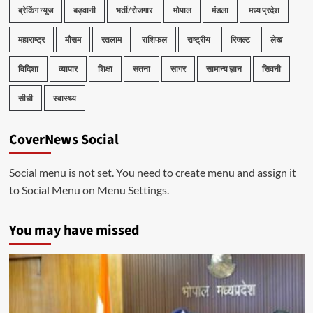
ब्रेकिंग न्यूज
बड़वानी
भर्ती/रोजगार
भोपाल
मंडला
मध्य प्रदेश
महाराष्ट्र
मौसम
रतलाम
राशिफल
राष्ट्रीय
रिजल्ट
लेख
विदिशा
व्यापार
शिक्षा
सतना
सागर
सामान्य ज्ञान
सिवनी
सीधी
स्वास्थ्य
CoverNews Social
Social menu is not set. You need to create menu and assign it
to Social Menu on Menu Settings.
You may have missed