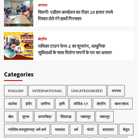
अपराध
सिवनीः एडीएम कार्यालय का रीडर 20 हजार रुपये
रिश्वत लेते रंगे हाथों गिरफ्तार
क्षेत्रीय
राधिका टाउन फेज-2 का शुभारंभ, आधुनिक
सुविधाओं के साथ मिलेगा सपनों के घर का अवसर
Categories
ENGLISH
INTERNATIONAL
UNCATEGORIZED
अपराध
आलेख
इंदौर
उमरिया
कृषि
कोविड-19
क्षेत्रीय
खास संवाद
खेल
चुनाव
छायाचित्र
छिंदवाड़ा
जबलपुर
जबलपुर
ज्योतिष,वास्तुशास्त्र, धर्म-कर्म
तबादला
धर्म
फोटो
बालाघाट
बैतूल