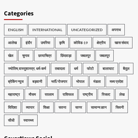
Categories
ENGLISH
INTERNATIONAL
UNCATEGORIZED
अपराध
आलेख
इंदौर
उमरिया
कृषि
कोविड-19
क्षेत्रीय
खास संवाद
खेल
चुनाव
छायाचित्र
छिंदवाड़ा
जबलपुर
जबलपुर
ज्योतिष,वास्तुशास्त्र, धर्म-कर्म
तबादला
धर्म
फोटो
बालाघाट
बैतूल
ब्रेकिंग न्यूज
बड़वानी
भर्ती/रोजगार
भोपाल
मंडला
मध्य प्रदेश
महाराष्ट्र
मौसम
रतलाम
राशिफल
राष्ट्रीय
रिजल्ट
लेख
विदिशा
व्यापार
शिक्षा
सतना
सागर
सामान्य ज्ञान
सिवनी
सीधी
स्वास्थ्य