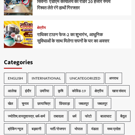
सिवनीः एडीएम कार्यालय का रीडर 20 हजार रुपये
रिश्वत लेते रंगे हाथों गिरफ्तार
क्षेत्रीय
राधिका टाउन फेज-2 का शुभारंभ, आधुनिक
सुविधाओं के साथ मिलेगा सपनों के घर का अवसर
Categories
ENGLISH
INTERNATIONAL
UNCATEGORIZED
अपराध
आलेख
इंदौर
उमरिया
कृषि
कोविड-19
क्षेत्रीय
खास संवाद
खेल
चुनाव
छायाचित्र
छिंदवाड़ा
जबलपुर
जबलपुर
ज्योतिष,वास्तुशास्त्र, धर्म-कर्म
तबादला
धर्म
फोटो
बालाघाट
बैतूल
ब्रेकिंग न्यूज
बड़वानी
भर्ती/रोजगार
भोपाल
मंडला
मध्य प्रदेश