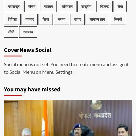
महाराष्ट्र
मौसम
रतलाम
राशिफल
राष्ट्रीय
रिजल्ट
लेख
विदिशा
व्यापार
शिक्षा
सतना
सागर
सामान्य ज्ञान
सिवनी
सीधी
स्वास्थ्य
CoverNews Social
Social menu is not set. You need to create menu and assign it
to Social Menu on Menu Settings.
You may have missed