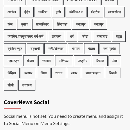
आलेख
इंदौर
उमरिया
कृषि
कोविड-19
क्षेत्रीय
खास संवाद
खेल
चुनाव
छायाचित्र
छिंदवाड़ा
जबलपुर
जबलपुर
ज्योतिष,वास्तुशास्त्र, धर्म-कर्म
तबादला
धर्म
फोटो
बालाघाट
बैतूल
ब्रेकिंग न्यूज
बड़वानी
भर्ती/रोजगार
भोपाल
मंडला
मध्य प्रदेश
महाराष्ट्र
मौसम
रतलाम
राशिफल
राष्ट्रीय
रिजल्ट
लेख
विदिशा
व्यापार
शिक्षा
सतना
सागर
सामान्य ज्ञान
सिवनी
सीधी
स्वास्थ्य
CoverNews Social
Social menu is not set. You need to create menu and assign it
to Social Menu on Menu Settings.