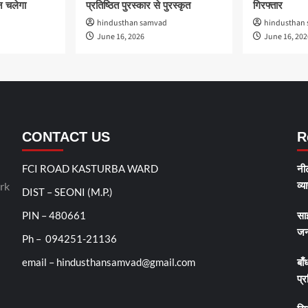
 चलेगा
प्रतिष्ठित पुरस्कार से पुरस्कृत
गिरफ्तार
hindusthan samvad
hindusthan
June 16, 2026
June 16, 202
CONTACT US
R
FCI ROAD KASTURBA WARD
नीट
व्य
rk
DIST – SEONI (M.P.)
PIN – 480661
सा
जन
Ph – 094251-21136
email – hindusthansamvad@gmail.com
बाँ
प्र