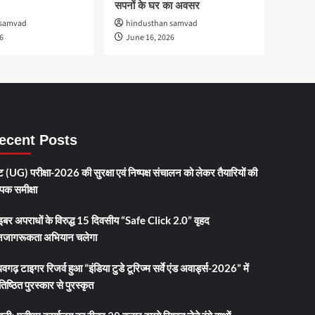
सपनों के घर का अवसर
 samvad
hindusthan samvad
6
June 16, 2026
ecent Posts
 (UG) परीक्षा-2026 की सुरक्षा एवं निष्पक्ष संचालन को लेकर तैयारियों की
ापक समीक्षा
इबर अपराधों के विरुद्ध 15 दिवसीय “Safe Click 2.0” वृहद
जागरूकता अभियान चलेगा
धवगढ़ टाइगर रिजर्व हुआ “इंडिया टुडे टूरिज्म सर्वे एंड अवार्ड्स-2026” में
तिष्ठित पुरस्कार से पुरस्कृत