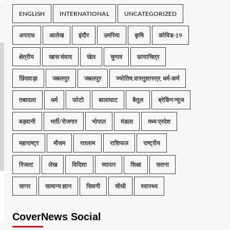
ENGLISH
INTERNATIONAL
UNCATEGORIZED
अपराध
आलेख
इंदौर
उमरिया
कृषि
कोविड-19
क्षेत्रीय
खास संवाद
खेल
चुनाव
छायाचित्र
छिंदवाड़ा
जबलपुर
जबलपुर
ज्योतिष,वास्तुशास्त्र, धर्म-कर्म
तबादला
धर्म
फोटो
बालाघाट
बैतूल
ब्रेकिंग न्यूज
बड़वानी
भर्ती/रोजगार
भोपाल
मंडला
मध्य प्रदेश
महाराष्ट्र
मौसम
रतलाम
राशिफल
राष्ट्रीय
रिजल्ट
लेख
विदिशा
व्यापार
शिक्षा
सतना
सागर
सामान्य ज्ञान
सिवनी
सीधी
स्वास्थ्य
CoverNews Social