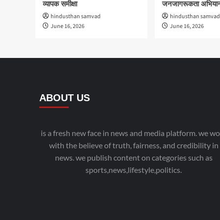
व्यापक समीक्षा
जनजागरूकता अभियान
hindusthan samvad
hindusthan samvad
June 16, 2026
June 16, 2026
ABOUT US
is a fresh new face in news and media platform. we wo
with the believe of truth, fairness, and credibility in
news. we publish content on categories such as
sports,news,lifestyle,politics.