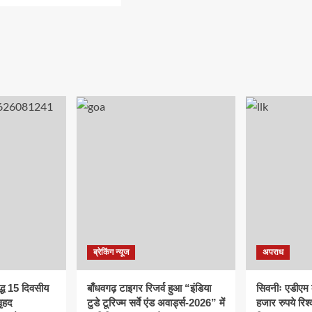
ब्रेकिंग न्यूज
अपराध
द्ध 15 दिवसीय
बाँधवगढ़ टाइगर रिजर्व हुआ “इंडिया
सिवनीः एडीएम 
ृहद
टुडे टूरिज्म सर्वे एंड अवार्ड्स-2026” में
हजार रुपये रिश्व