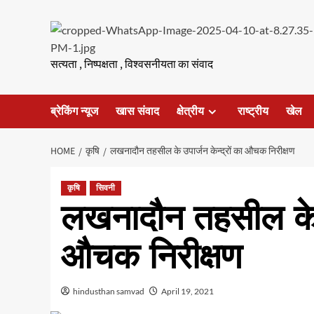
Skip
to
content
सत्यता , निष्पक्षता , विश्वसनीयता का संवाद
ब्रेकिंग न्यूज
खास संवाद
क्षेत्रीय
राष्ट्रीय
खेल
HOME
कृषि
लखनादौन तहसील के उपार्जन केन्द्रों का औचक निरीक्षण
कृषि
सिवनी
लखनादौन तहसील के उप
औचक निरीक्षण
hindusthan samvad
April 19, 2021