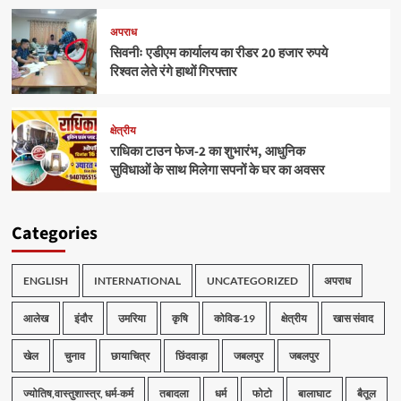
अपराध
सिवनीः एडीएम कार्यालय का रीडर 20 हजार रुपये
रिश्वत लेते रंगे हाथों गिरफ्तार
क्षेत्रीय
राधिका टाउन फेज-2 का शुभारंभ, आधुनिक
सुविधाओं के साथ मिलेगा सपनों के घर का अवसर
Categories
ENGLISH
INTERNATIONAL
UNCATEGORIZED
अपराध
आलेख
इंदौर
उमरिया
कृषि
कोविड-19
क्षेत्रीय
खास संवाद
खेल
चुनाव
छायाचित्र
छिंदवाड़ा
जबलपुर
जबलपुर
ज्योतिष,वास्तुशास्त्र, धर्म-कर्म
तबादला
धर्म
फोटो
बालाघाट
बैतूल