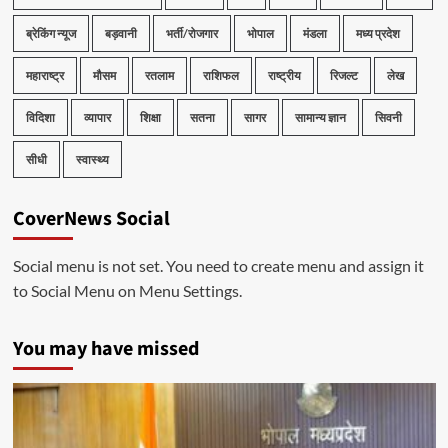
ब्रेकिंग न्यूज
बड़वानी
भर्ती/रोजगार
भोपाल
मंडला
मध्य प्रदेश
महाराष्ट्र
मौसम
रतलाम
राशिफल
राष्ट्रीय
रिजल्ट
लेख
विदिशा
व्यापार
शिक्षा
सतना
सागर
सामान्य ज्ञान
सिवनी
सीधी
स्वास्थ्य
CoverNews Social
Social menu is not set. You need to create menu and assign it
to Social Menu on Menu Settings.
You may have missed