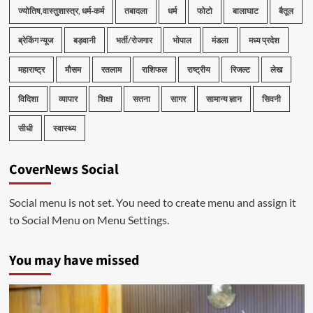
ज्योतिष,वास्तुशास्त्र, धर्म-कर्म
तबादला
धर्म
फोटो
बालाघाट
बैतूल
ब्रेकिंग न्यूज
बड़वानी
भर्ती/रोजगार
भोपाल
मंडला
मध्य प्रदेश
महाराष्ट्र
मौसम
रतलाम
राशिफल
राष्ट्रीय
रिजल्ट
लेख
विदिशा
व्यापार
शिक्षा
सतना
सागर
सामान्य ज्ञान
सिवनी
सीधी
स्वास्थ्य
CoverNews Social
Social menu is not set. You need to create menu and assign it
to Social Menu on Menu Settings.
You may have missed