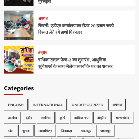
पुरस्कृत
अपराध
सिवनीः एडीएम कार्यालय का रीडर 20 हजार रुपये
रिश्वत लेते रंगे हाथों गिरफ्तार
क्षेत्रीय
राधिका टाउन फेज-2 का शुभारंभ, आधुनिक
सुविधाओं के साथ मिलेगा सपनों के घर का अवसर
Categories
ENGLISH
INTERNATIONAL
UNCATEGORIZED
अपराध
आलेख
इंदौर
उमरिया
कृषि
कोविड-19
क्षेत्रीय
खास संवाद
खेल
चुनाव
छायाचित्र
छिंदवाड़ा
जबलपुर
जबलपुर