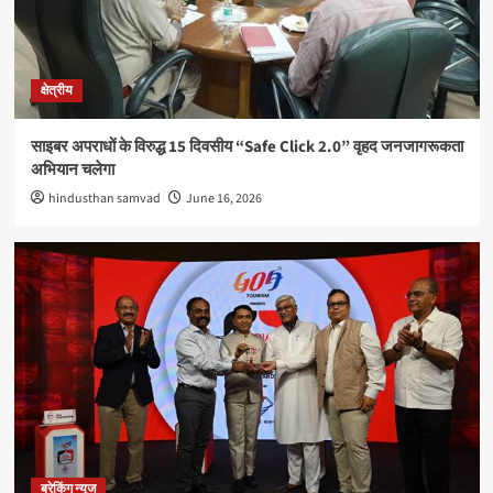
ब्रेकिंग न्यूज
बाँधवगढ़ टाइगर रिजर्व हुआ “इंडिया टुडे टूरिज्म सर्वे एंड
अवार्ड्स-2026” में प्रतिष्ठित पुरस्कार से पुरस्कृत
3
क्षेत्रीय
अपराध
साइबर अपराधों के विरुद्ध 15 दिवसीय “Safe Click 2.0” वृहद जनजागरूकता
सिवनीः एडीएम कार्यालय का रीडर 20 हजार रुपये रिश्वत लेते रंगे
अभियान चलेगा
हाथों गिरफ्तार
4
hindusthan samvad
June 16, 2026
क्षेत्रीय
राधिका टाउन फेज-2 का शुभारंभ, आधुनिक सुविधाओं के साथ
मिलेगा सपनों के घर का अवसर
5
ब्रेकिंग न्यूज