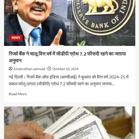
पोर्टल
पर
34.84
लाख
से
अधिक
ऑडिट
व्यापार
रिपोर्ट
दाखिल
रिजर्व बैंक ने चालू वित्त वर्ष में जीडीपी ग्रोथ 7.2 फीसदी रहने का जताया
अनुमान
hindusthan samvad
October 10, 2024
नई दिल्ली। रिजर्व बैंक ऑफ इंडिया (आरबीआई) ने बुधवार को वित्त वर्ष 2024-25 में
सकल घरेलू उत्‍पाद (जीडीपी) ग्रोथ 7.2 फीसदी रहने का अनुमान जताया...
Read
Read More
more
about
रिजर्व
बैंक
ने
चालू
वित्त