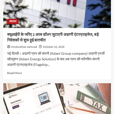
लगी
ब्रेक,
दोनों
सूचकांक
हरे
व्यापार
निशान
पर
क्यूआईपी के जरिए 2 अरब डॉलर जुटाएगी अडाणी एंटरप्राइजेज, बड़े
निवेशकों से शुरू हुई बातचीत
hindusthan samvad
October 10, 2024
नई दिल्ली। अडाणी ग्रुप की कंपनी (Adani Group company) अडाणी एनर्जी
सॉल्यूशन (Adani Energy Solution) के बाद अब ग्रुप की फ्लैगशिप कंपनी
अडाणी एंटरप्राइजेज (Flagship...
Read
Read More
more
about
क्यूआईपी
के
जरिए
2
अरब
डॉलर