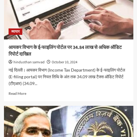
जुटाएगी
अडाणी
एंटरप्राइजेज,
बड़े
निवेशकों
से
व्यापार
शुरू
हुई
आयकर विभाग के ई-फाइलिंग पोर्टल पर 34.84 लाख से अधिक ऑडिट
बातचीत
रिपोर्ट दाखिल
hindusthan samvad
October 10, 2024
नई दिल्ली। आयकर विभाग (Income Tax Department) के ई-फाइलिंग पोर्टल
(E-filing portal) पर नियत तिथि के अंत तक 34.09 लाख टैक्स ऑडिट रिपोर्ट
(टीएआर) (34.09...
Read
Read More
more
about
आयकर
विभाग
के
ई-
फाइलिंग