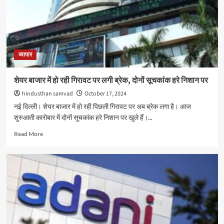
मिलेगी
ज्यादा
पावर,
साइन
की
ये
व्यापार
बड़ी
डील
शेयर बाजार में हो रही गिरावट पर लगी ब्रेक, दोनों सूचकांक हरे निशान पर
hindusthan samvad
October 17, 2024
नई दिल्ली। शेयर बाजार में हो रही पिछली गिरावट पर अब ब्रेक लगा है। आज
शुरुआती कारोबार में दोनों सूचकांक हरे निशान पर खुले हैं।...
Read
Read More
more
about
शेयर
बाजार
में
हो
रही
गिरावट
पर