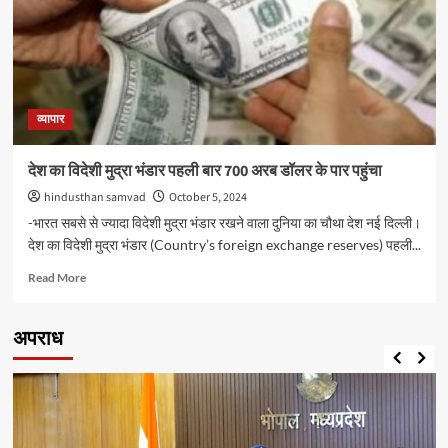
वर्ष
में
जीडीपी
ग्रोथ
7.2
फीसदी
रहने
व्यापार
का
जताया
देश का विदेशी मुद्रा भंडार पहली बार 700 अरब डॉलर के पार पहुंचा
अनुमान
hindusthan samvad
October 5, 2024
-भारत सबसे से ज्‍यादा विदेशी मुद्रा भंडार रखने वाला दुनिया का चौथा देश नई दिल्ली।
देश का विदेशी मुद्रा भंडार (Country’s foreign exchange reserves) पहली...
Read
Read More
more
about
देश
अपराध
का
विदेशी
मुद्रा
भंडार
पहली
बार