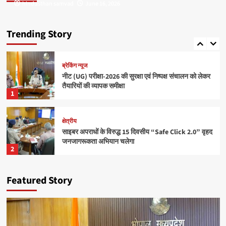
hindusthan samvad
hindusthan samvad
June 16, 2026
June 16, 2026
क्षेत्रीय
राधिका टाउन फेज-2 का शुभारंभ, आधुनिक सुविधाओं के साथ
मिलेगा सपनों के घर का अवसर
Trending Story
5
ब्रेकिंग न्यूज
नीट (UG) परीक्षा-2026 की सुरक्षा एवं निष्पक्ष संचालन को लेकर
तैयारियों की व्यापक समीक्षा
1
क्षेत्रीय
साइबर अपराधों के विरुद्ध 15 दिवसीय “Safe Click 2.0” वृहद
जनजागरूकता अभियान चलेगा
2
ब्रेकिंग न्यूज
Featured Story
बाँधवगढ़ टाइगर रिजर्व हुआ “इंडिया टुडे टूरिज्म सर्वे एंड
अवार्ड्स-2026” में प्रतिष्ठित पुरस्कार से पुरस्कृत
3