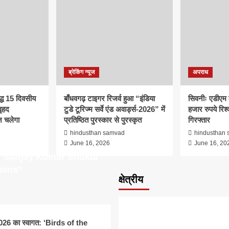
ब्रेकिंग न्यूज
अपराध
द्ध 15 दिवसीय
बाँधवगढ़ टाइगर रिजर्व हुआ “इंडिया
सिवनीः एडीएम 
ृहद
टुडे टूरिज्म सर्वे एंड अवार्ड्स-2026” में
हजार रुपये रिश्व
 चलेगा
प्रतिष्ठित पुरस्कार से पुरस्कृत
गिरफ्तार
d
hindusthan samvad
hindusthan
June 16, 2026
June 16, 20
: Sanjay Kumar Shukla
ions”
क्षेत्रीय
म 2026 का स्वागत: ‘Birds of the