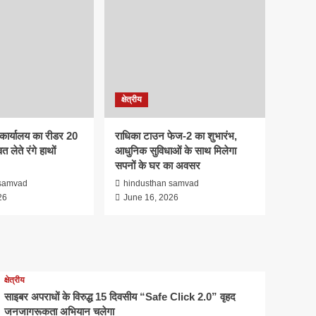
ब्रेकिंग न्यूज
नीट (UG) परीक्षा-2026 की
सुरक्षा एवं निष्पक्ष संचालन को
लेकर तैयारियों की व्यापक समीक्षा
1
क्षेत्रीय
साइबर अपराधों के विरुद्ध 15
क्षेत्रीय
दिवसीय “Safe Click 2.0”
वृहद जनजागरूकता अभियान
कार्यालय का रीडर 20
राधिका टाउन फेज-2 का शुभारंभ,
2
चलेगा
त लेते रंगे हाथों
आधुनिक सुविधाओं के साथ मिलेगा
सपनों के घर का अवसर
ब्रेकिंग न्यूज
बाँधवगढ़ टाइगर रिजर्व हुआ
 samvad
hindusthan samvad
“इंडिया टुडे टूरिज्म सर्वे एंड
26
June 16, 2026
अवार्ड्स-2026” में प्रतिष्ठित
3
पुरस्कार से पुरस्कृत
अपराध
सिवनीः एडीएम कार्यालय का रीडर
20 हजार रुपये रिश्वत लेते रंगे
क्षेत्रीय
हाथों गिरफ्तार
साइबर अपराधों के विरुद्ध 15 दिवसीय “Safe Click 2.0” वृहद
4
जनजागरूकता अभियान चलेगा