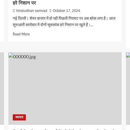
हरे निशान पर
hindusthan samvad
October 17, 2024
नई दिल्ली। शेयर बाजार में हो रही पिछली गिरावट पर अब ब्रेक लगा है। आज
शुरुआती कारोबार में दोनों सूचकांक हरे निशान पर खुले हैं।...
Read
Read More
more
about
शेयर
बाजार
में
हो
रही
गिरावट
पर
लगी
ब्रेक,
दोनों
सूचकांक
हरे
निशान
व्यापार
पर