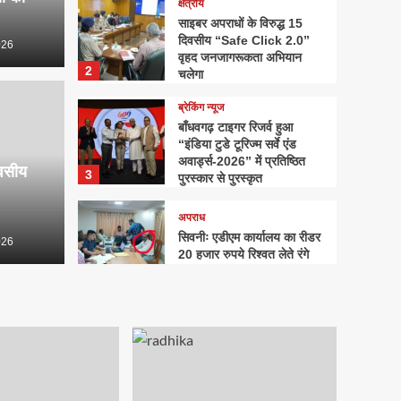
क्षेत्रीय
साइबर अपराधों के विरुद्ध 15
दिवसीय “Safe Click 2.0”
026
वृहद जनजागरूकता अभियान
2
चलेगा
ब्रेकिंग न्यूज
ब्रेकिंग न्यूज
े विरुद्ध 15 दिवसीय “Safe
बाँधव
बाँधवगढ़ टाइगर रिजर्व हुआ
“इंडिया टुडे टूरिज्म सर्वे एंड
हद जनजागरूकता अभियान
सर्वे 
अवार्ड्स-2026” में प्रतिष्ठित
िवसीय
3
पुरस्कार से पुरस्कृत
से पुर
अपराध
सिवनीः एडीएम कार्यालय का रीडर
026
hindustha
20 हजार रुपये रिश्वत लेते रंगे
हाथों गिरफ्तार
4
क्षेत्रीय
राधिका टाउन फेज-2 का शुभारंभ,
आधुनिक सुविधाओं के साथ मिलेगा
सपनों के घर का अवसर
5