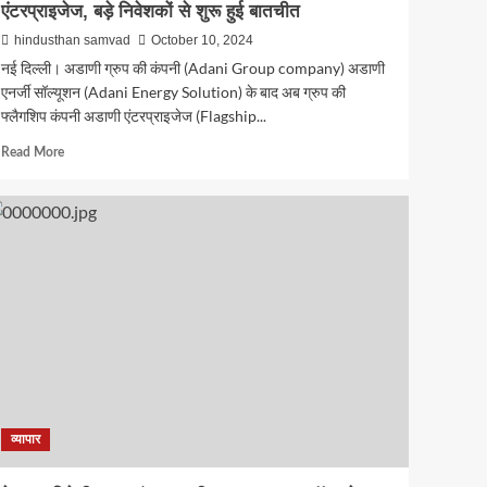
एंटरप्राइजेज, बड़े निवेशकों से शुरू हुई बातचीत
hindusthan samvad
October 10, 2024
नई दिल्ली। अडाणी ग्रुप की कंपनी (Adani Group company) अडाणी
एनर्जी सॉल्यूशन (Adani Energy Solution) के बाद अब ग्रुप की
फ्लैगशिप कंपनी अडाणी एंटरप्राइजेज (Flagship...
Read
Read More
more
about
क्यूआईपी
के
जरिए
2
अरब
डॉलर
जुटाएगी
अडाणी
एंटरप्राइजेज,
बड़े
निवेशकों
से
व्यापार
शुरू
हुई