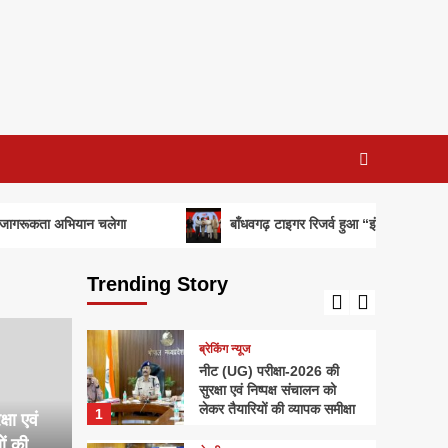
ब्रेकिंग न्यूज
बाँधवगढ़ टाइगर रिजर्व हुआ
“इंडिया टुडे टूरिज्म सर्वे एंड
अवार्ड्स-2026” में प्रतिष्ठित
3
पुरस्कार से पुरस्कृत
अपराध
सिवनीः एडीएम कार्यालय का रीडर
20 हजार रुपये रिश्वत लेते रंगे
हाथों गिरफ्तार
4
 अभियान चलेगा
बाँधवगढ़ टाइगर रिजर्व हुआ “इंडिया टुडे टूरिज्म सर्वे एंड 
क्षेत्रीय
राधिका टाउन फेज-2 का शुभारंभ,
आधुनिक सुविधाओं के साथ मिलेगा
Trending Story
सपनों के घर का अवसर
5
ब्रेकिंग न्यूज
नीट (UG) परीक्षा-2026 की
सुरक्षा एवं निष्पक्ष संचालन को
लेकर तैयारियों की व्यापक समीक्षा
1
षा एवं
ों की