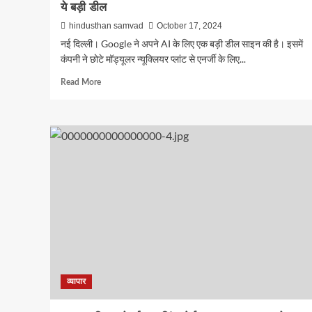
ये बड़ी डील
hindusthan samvad
October 17, 2024
नई दिल्ली। Google ने अपने AI के लिए एक बड़ी डील साइन की है। इसमें
कंपनी ने छोटे मॉड्यूलर न्यूक्लियर प्लांट से एनर्जी के लिए...
Read
Read More
more
about
अब
Google
को
AI
के
लिए
मिलेगी
ज्यादा
पावर,
साइन
की
ये
बड़ी
व्यापार
डील