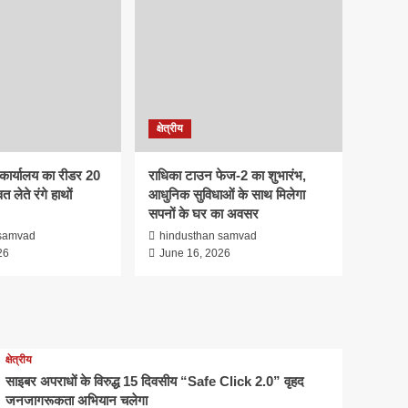
ब्रेकिंग न्यूज
नीट (UG) परीक्षा-2026 की
सुरक्षा एवं निष्पक्ष संचालन को
लेकर तैयारियों की व्यापक समीक्षा
1
क्षेत्रीय
साइबर अपराधों के विरुद्ध 15
क्षेत्रीय
दिवसीय “Safe Click 2.0”
वृहद जनजागरूकता अभियान
कार्यालय का रीडर 20
राधिका टाउन फेज-2 का शुभारंभ,
2
चलेगा
त लेते रंगे हाथों
आधुनिक सुविधाओं के साथ मिलेगा
सपनों के घर का अवसर
ब्रेकिंग न्यूज
बाँधवगढ़ टाइगर रिजर्व हुआ
 samvad
hindusthan samvad
“इंडिया टुडे टूरिज्म सर्वे एंड
26
June 16, 2026
अवार्ड्स-2026” में प्रतिष्ठित
3
पुरस्कार से पुरस्कृत
अपराध
सिवनीः एडीएम कार्यालय का रीडर
क्षेत्रीय
20 हजार रुपये रिश्वत लेते रंगे
हाथों गिरफ्तार
साइबर अपराधों के विरुद्ध 15 दिवसीय “Safe Click 2.0” वृहद
4
जनजागरूकता अभियान चलेगा