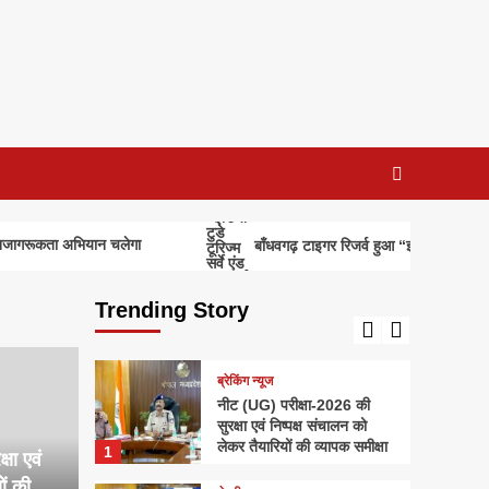
ब्रेकिंग न्यूज
बाँधवगढ़ टाइगर रिजर्व हुआ
“इंडिया टुडे टूरिज्म सर्वे एंड
अवार्ड्स-2026” में प्रतिष्ठित
3
पुरस्कार से पुरस्कृत
अपराध
सिवनीः एडीएम कार्यालय का रीडर
20 हजार रुपये रिश्वत लेते रंगे
हाथों गिरफ्तार
4
 अभियान चलेगा
बाँधवगढ़ टाइगर रिजर्व हुआ “इंडिया टुडे टूरिज्म सर्वे एंड
क्षेत्रीय
राधिका टाउन फेज-2 का शुभारंभ,
आधुनिक सुविधाओं के साथ मिलेगा
Trending Story
सपनों के घर का अवसर
5
ब्रेकिंग न्यूज
नीट (UG) परीक्षा-2026 की
सुरक्षा एवं निष्पक्ष संचालन को
लेकर तैयारियों की व्यापक समीक्षा
1
षा एवं
ों की