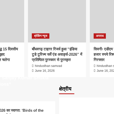
ब्रेकिंग न्यूज
अपराध
द्ध 15 दिवसीय
बाँधवगढ़ टाइगर रिजर्व हुआ “इंडिया
सिवनीः एडीएम 
ृहद
टुडे टूरिज्म सर्वे एंड अवार्ड्स-2026” में
हजार रुपये रिश्व
 चलेगा
प्रतिष्ठित पुरस्कार से पुरस्कृत
गिरफ्तार
d
hindusthan samvad
hindusthan
June 16, 2026
June 16, 20
: Sanjay Kumar Shukla
ions”
क्षेत्रीय
म 2026 का स्वागत: ‘Birds of the