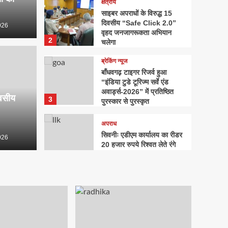
क्षेत्रीय
साइबर अपराधों के विरुद्ध 15
दिवसीय “Safe Click 2.0”
026
वृहद जनजागरूकता अभियान
2
चलेगा
ब्रेकिंग न्यूज
ब्रेकिंग न्यूज
े विरुद्ध 15 दिवसीय “Safe
बाँधव
बाँधवगढ़ टाइगर रिजर्व हुआ
“इंडिया टुडे टूरिज्म सर्वे एंड
हद जनजागरूकता अभियान
सर्वे 
अवार्ड्स-2026” में प्रतिष्ठित
िवसीय
3
पुरस्कार से पुरस्कृत
से पुर
अपराध
सिवनीः एडीएम कार्यालय का रीडर
6
026
hindustha
20 हजार रुपये रिश्वत लेते रंगे
हाथों गिरफ्तार
4
क्षेत्रीय
राधिका टाउन फेज-2 का शुभारंभ,
आधुनिक सुविधाओं के साथ मिलेगा
सपनों के घर का अवसर
5