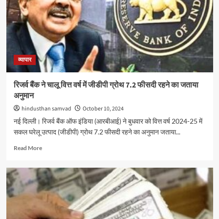
पोर्टल
पर
34.84
लाख
से
अधिक
ऑडिट
व्यापार
रिपोर्ट
दाखिल
रिजर्व बैंक ने चालू वित्त वर्ष में जीडीपी ग्रोथ 7.2 फीसदी रहने का जताया
अनुमान
hindusthan samvad
October 10, 2024
नई दिल्ली। रिजर्व बैंक ऑफ इंडिया (आरबीआई) ने बुधवार को वित्त वर्ष 2024-25 में
सकल घरेलू उत्‍पाद (जीडीपी) ग्रोथ 7.2 फीसदी रहने का अनुमान जताया...
Read
Read More
more
about
रिजर्व
बैंक
ने
चालू
वित्त