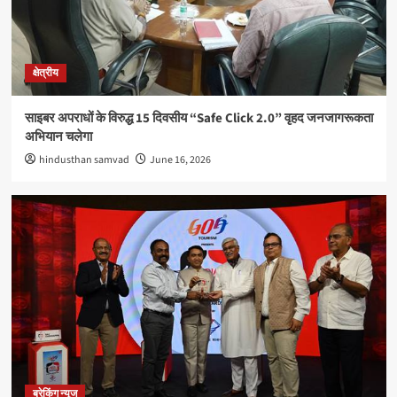
ब्रेकिंग न्यूज
बाँधवगढ़ टाइगर रिजर्व हुआ “इंडिया टुडे टूरिज्म सर्वे एंड
अवार्ड्स-2026” में प्रतिष्ठित पुरस्कार से पुरस्कृत
3
क्षेत्रीय
अपराध
साइबर अपराधों के विरुद्ध 15 दिवसीय “Safe Click 2.0” वृहद जनजागरूकता
सिवनीः एडीएम कार्यालय का रीडर 20 हजार रुपये रिश्वत लेते रंगे
अभियान चलेगा
हाथों गिरफ्तार
4
hindusthan samvad
June 16, 2026
क्षेत्रीय
राधिका टाउन फेज-2 का शुभारंभ, आधुनिक सुविधाओं के साथ
मिलेगा सपनों के घर का अवसर
5
ब्रेकिंग न्यूज