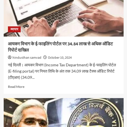
जुटाएगी
अडाणी
एंटरप्राइजेज,
बड़े
निवेशकों
से
व्यापार
शुरू
हुई
आयकर विभाग के ई-फाइलिंग पोर्टल पर 34.84 लाख से अधिक ऑडिट
बातचीत
रिपोर्ट दाखिल
hindusthan samvad
October 10, 2024
नई दिल्ली। आयकर विभाग (Income Tax Department) के ई-फाइलिंग पोर्टल
(E-filing portal) पर नियत तिथि के अंत तक 34.09 लाख टैक्स ऑडिट रिपोर्ट
(टीएआर) (34.09...
Read
Read More
more
about
आयकर
विभाग
के
ई-
फाइलिंग