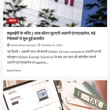
लगी
ब्रेक,
दोनों
सूचकांक
हरे
व्यापार
निशान
पर
क्यूआईपी के जरिए 2 अरब डॉलर जुटाएगी अडाणी एंटरप्राइजेज, बड़े
निवेशकों से शुरू हुई बातचीत
hindusthan samvad
October 10, 2024
नई दिल्ली। अडाणी ग्रुप की कंपनी (Adani Group company) अडाणी एनर्जी
सॉल्यूशन (Adani Energy Solution) के बाद अब ग्रुप की फ्लैगशिप कंपनी
अडाणी एंटरप्राइजेज (Flagship...
Read
Read More
more
about
क्यूआईपी
के
जरिए
2
अरब
डॉलर