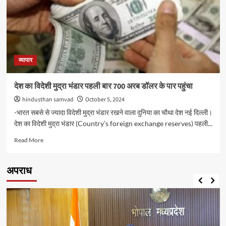
वर्ष
में
जीडीपी
ग्रोथ
7.2
फीसदी
रहने
व्यापार
का
जताया
देश का विदेशी मुद्रा भंडार पहली बार 700 अरब डॉलर के पार पहुंचा
अनुमान
hindusthan samvad
October 5, 2024
-भारत सबसे से ज्‍यादा विदेशी मुद्रा भंडार रखने वाला दुनिया का चौथा देश नई दिल्ली।
देश का विदेशी मुद्रा भंडार (Country’s foreign exchange reserves) पहली...
Read
Read More
more
about
देश
अपराध
का
विदेशी
मुद्रा
भंडार
पहली
बार