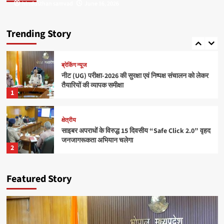
hindusthan samvad
hindusthan samvad
June 16, 2026
June 16, 2026
क्षेत्रीय
राधिका टाउन फेज-2 का शुभारंभ, आधुनिक सुविधाओं के साथ
मिलेगा सपनों के घर का अवसर
Trending Story
5
ब्रेकिंग न्यूज
नीट (UG) परीक्षा-2026 की सुरक्षा एवं निष्पक्ष संचालन को लेकर
तैयारियों की व्यापक समीक्षा
1
क्षेत्रीय
साइबर अपराधों के विरुद्ध 15 दिवसीय “Safe Click 2.0” वृहद
जनजागरूकता अभियान चलेगा
2
ब्रेकिंग न्यूज
Featured Story
बाँधवगढ़ टाइगर रिजर्व हुआ “इंडिया टुडे टूरिज्म सर्वे एंड
अवार्ड्स-2026” में प्रतिष्ठित पुरस्कार से पुरस्कृत
3