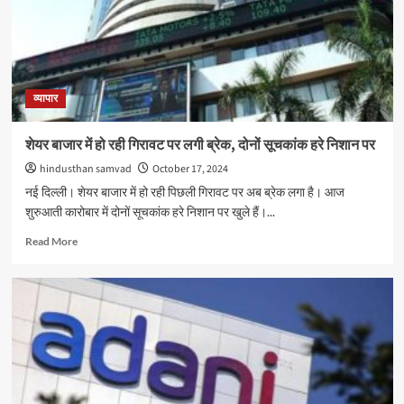
मिलेगी
ज्यादा
पावर,
साइन
की
ये
व्यापार
बड़ी
डील
शेयर बाजार में हो रही गिरावट पर लगी ब्रेक, दोनों सूचकांक हरे निशान पर
hindusthan samvad
October 17, 2024
नई दिल्ली। शेयर बाजार में हो रही पिछली गिरावट पर अब ब्रेक लगा है। आज
शुरुआती कारोबार में दोनों सूचकांक हरे निशान पर खुले हैं।...
Read
Read More
more
about
शेयर
बाजार
में
हो
रही
गिरावट
पर