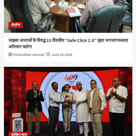
ब्रेकिंग न्यूज
बाँधवगढ़ टाइगर रिजर्व हुआ “इंडिया टुडे टूरिज्म सर्वे एंड
अवार्ड्स-2026” में प्रतिष्ठित पुरस्कार से पुरस्कृत
3
क्षेत्रीय
अपराध
साइबर अपराधों के विरुद्ध 15 दिवसीय “Safe Click 2.0” वृहद जनजागरूकता
सिवनीः एडीएम कार्यालय का रीडर 20 हजार रुपये रिश्वत लेते रंगे
अभियान चलेगा
हाथों गिरफ्तार
4
hindusthan samvad
June 16, 2026
क्षेत्रीय
राधिका टाउन फेज-2 का शुभारंभ, आधुनिक सुविधाओं के साथ
मिलेगा सपनों के घर का अवसर
5
ब्रेकिंग न्यूज