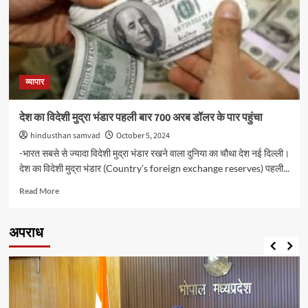
वर्ष
में
जीडीपी
ग्रोथ
7.2
फीसदी
रहने
व्यापार
का
जताया
देश का विदेशी मुद्रा भंडार पहली बार 700 अरब डॉलर के पार पहुंचा
अनुमान
hindusthan samvad
October 5, 2024
-भारत सबसे से ज्‍यादा विदेशी मुद्रा भंडार रखने वाला दुनिया का चौथा देश नई दिल्ली।
देश का विदेशी मुद्रा भंडार (Country’s foreign exchange reserves) पहली...
Read
Read More
more
about
देश
अपराध
का
विदेशी
मुद्रा
भंडार
पहली
बार