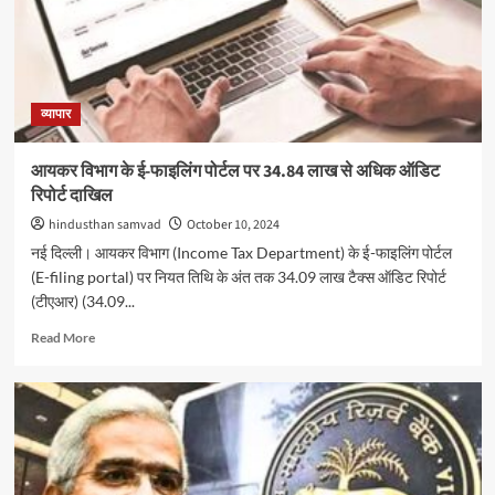
जुटाएगी
अडाणी
एंटरप्राइजेज,
बड़े
निवेशकों
से
व्यापार
शुरू
हुई
आयकर विभाग के ई-फाइलिंग पोर्टल पर 34.84 लाख से अधिक ऑडिट
बातचीत
रिपोर्ट दाखिल
hindusthan samvad
October 10, 2024
नई दिल्ली। आयकर विभाग (Income Tax Department) के ई-फाइलिंग पोर्टल
(E-filing portal) पर नियत तिथि के अंत तक 34.09 लाख टैक्स ऑडिट रिपोर्ट
(टीएआर) (34.09...
Read
Read More
more
about
आयकर
विभाग
के
ई-
फाइलिंग