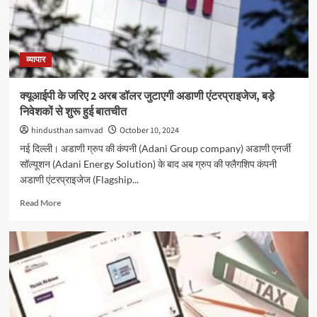
लगी
ब्रेक,
दोनों
सूचकांक
हरे
व्यापार
निशान
पर
क्यूआईपी के जरिए 2 अरब डॉलर जुटाएगी अडाणी एंटरप्राइजेज, बड़े
निवेशकों से शुरू हुई बातचीत
hindusthan samvad
October 10, 2024
नई दिल्ली। अडाणी ग्रुप की कंपनी (Adani Group company) अडाणी एनर्जी
सॉल्यूशन (Adani Energy Solution) के बाद अब ग्रुप की फ्लैगशिप कंपनी
अडाणी एंटरप्राइजेज (Flagship...
Read
Read More
more
about
क्यूआईपी
के
जरिए
2
अरब
डॉलर