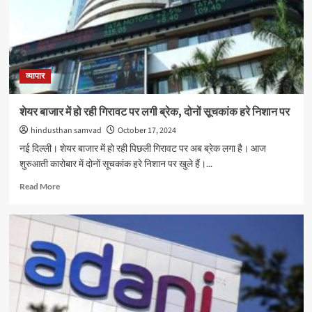
मिलेगी
ज्यादा
पावर,
साइन
की
ये
व्यापार
बड़ी
डील
शेयर बाजार में हो रही गिरावट पर लगी ब्रेक, दोनों सूचकांक हरे निशान पर
hindusthan samvad
October 17, 2024
नई दिल्ली। शेयर बाजार में हो रही पिछली गिरावट पर अब ब्रेक लगा है। आज
शुरुआती कारोबार में दोनों सूचकांक हरे निशान पर खुले हैं।...
Read
Read More
more
about
शेयर
बाजार
में
हो
रही
गिरावट
पर