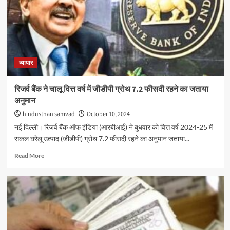
पोर्टल
पर
34.84
लाख
से
अधिक
ऑडिट
व्यापार
रिपोर्ट
दाखिल
रिजर्व बैंक ने चालू वित्त वर्ष में जीडीपी ग्रोथ 7.2 फीसदी रहने का जताया
अनुमान
hindusthan samvad
October 10, 2024
नई दिल्ली। रिजर्व बैंक ऑफ इंडिया (आरबीआई) ने बुधवार को वित्त वर्ष 2024-25 में
सकल घरेलू उत्‍पाद (जीडीपी) ग्रोथ 7.2 फीसदी रहने का अनुमान जताया...
Read
Read More
more
about
रिजर्व
बैंक
ने
चालू
वित्त