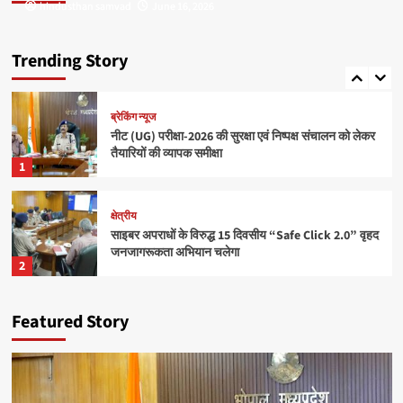
hindusthan samvad
hindusthan samvad
June 16, 2026
June 16, 2026
क्षेत्रीय
राधिका टाउन फेज-2 का शुभारंभ, आधुनिक सुविधाओं के साथ
मिलेगा सपनों के घर का अवसर
Trending Story
5
ब्रेकिंग न्यूज
नीट (UG) परीक्षा-2026 की सुरक्षा एवं निष्पक्ष संचालन को लेकर
तैयारियों की व्यापक समीक्षा
1
क्षेत्रीय
साइबर अपराधों के विरुद्ध 15 दिवसीय “Safe Click 2.0” वृहद
जनजागरूकता अभियान चलेगा
2
ब्रेकिंग न्यूज
Featured Story
बाँधवगढ़ टाइगर रिजर्व हुआ “इंडिया टुडे टूरिज्म सर्वे एंड
अवार्ड्स-2026” में प्रतिष्ठित पुरस्कार से पुरस्कृत
3