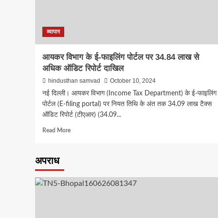
साइन
की
ये
बड़ी
व्यापार
डील
आयकर विभाग के ई-फाइलिंग पोर्टल पर 34.84 लाख से
अधिक ऑडिट रिपोर्ट दाखिल
hindusthan samvad
October 10, 2024
नई दिल्ली। आयकर विभाग (Income Tax Department) के ई-फाइलिंग
पोर्टल (E-filing portal) पर नियत तिथि के अंत तक 34.09 लाख टैक्स
ऑडिट रिपोर्ट (टीएआर) (34.09...
Read
Read More
more
about
आयकर
अपराध
विभाग
के
ई-
फाइलिंग
पोर्टल
पर