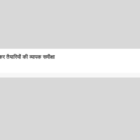
जीडीपी
ग्रोथ
7.2
फीसदी
रहने
का
जताया
अनुमान
र तैयारियों की व्यापक समीक्षा