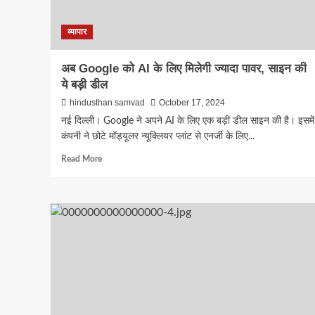
क्षेत्रीय
राधिका टाउन फेज-2 का शुभ
व्यापार
सुविधाओं के साथ मिलेगा सपन
अब Google को AI के लिए मिलेगी ज्यादा पावर, साइन की
ये बड़ी डील
अवसर
hindusthan samvad
October 17, 2024
नई दिल्ली। Google ने अपने AI के लिए एक बड़ी डील साइन की है। इसमें
hindusthan samvad
June 16, 2026
कंपनी ने छोटे मॉड्यूलर न्यूक्लियर प्लांट से एनर्जी के लिए...
Read
Read More
more
about
अब
Google
को
AI
के
लिए
मिलेगी
ज्यादा
पावर,