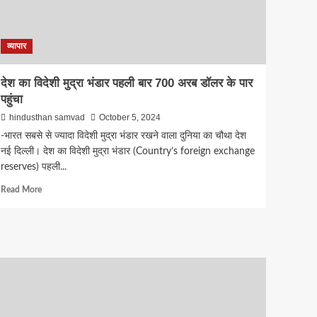
एंटरप्राइजेज,
बड़े
निवेशकों
से
व्यापार
शुरू
हुई
देश का विदेशी मुद्रा भंडार पहली बार 700 अरब डॉलर के पार
बातचीत
पहुंचा
hindusthan samvad
October 5, 2024
-भारत सबसे से ज्‍यादा विदेशी मुद्रा भंडार रखने वाला दुनिया का चौथा देश
नई दिल्ली। देश का विदेशी मुद्रा भंडार (Country’s foreign exchange
reserves) पहली...
Read
Read More
more
about
देश
का
विदेशी
मुद्रा
भंडार
पहली
बार