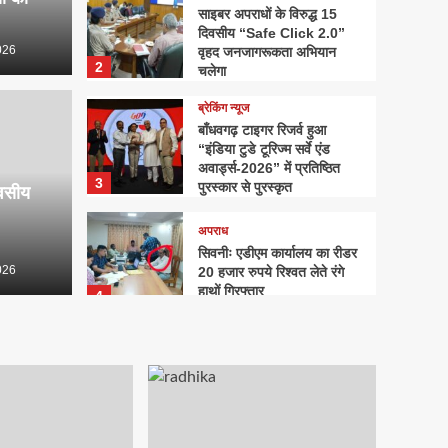
साइबर अपराधों के विरुद्ध 15
दिवसीय “Safe Click 2.0”
026
वृहद जनजागरूकता अभियान
2
चलेगा
ब्रेकिंग न्यूज
बाँधवगढ़ टाइगर रिजर्व हुआ
“इंडिया टुडे टूरिज्म सर्वे एंड
अवार्ड्स-2026” में प्रतिष्ठित
3
पुरस्कार से पुरस्कृत
िवसीय
अपराध
सिवनीः एडीएम कार्यालय का रीडर
026
20 हजार रुपये रिश्वत लेते रंगे
हाथों गिरफ्तार
4
क्षेत्रीय
राधिका टाउन फेज-2 का शुभारंभ,
आधुनिक सुविधाओं के साथ मिलेगा
सपनों के घर का अवसर
5