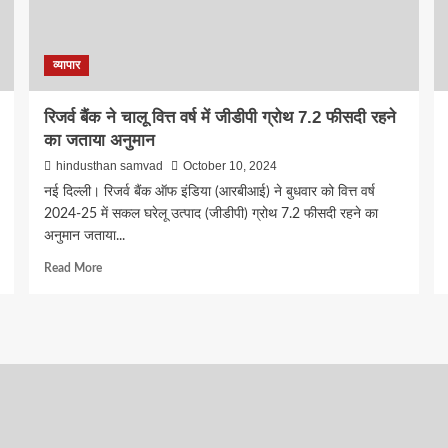
दोनों
सूचकांक
हरे
निशान
व्यापार
पर
रिजर्व बैंक ने चालू वित्त वर्ष में जीडीपी ग्रोथ 7.2 फीसदी रहने
का जताया अनुमान
hindusthan samvad
October 10, 2024
नई दिल्ली। रिजर्व बैंक ऑफ इंडिया (आरबीआई) ने बुधवार को वित्त वर्ष
2024-25 में सकल घरेलू उत्‍पाद (जीडीपी) ग्रोथ 7.2 फीसदी रहने का
अनुमान जताया...
Read
Read More
more
about
रिजर्व
बैंक
ने
चालू
वित्त
वर्ष
में