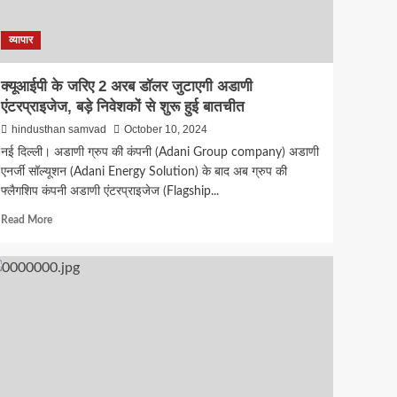
व्यापार
क्यूआईपी के जरिए 2 अरब डॉलर जुटाएगी अडाणी
एंटरप्राइजेज, बड़े निवेशकों से शुरू हुई बातचीत
hindusthan samvad
October 10, 2024
नई दिल्ली। अडाणी ग्रुप की कंपनी (Adani Group company) अडाणी
एनर्जी सॉल्यूशन (Adani Energy Solution) के बाद अब ग्रुप की
फ्लैगशिप कंपनी अडाणी एंटरप्राइजेज (Flagship...
Read
Read More
more
about
क्यूआईपी
के
जरिए
2
अरब
डॉलर
जुटाएगी
अडाणी