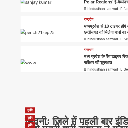
Polar Regions’ ई-कैलेंडर
hindusthan samvad
Ja
ब्रेकिंग न्यूज
राष्ट्रीय
बाँधवगढ़ टाइगर रिजर्व हुआ “इं
मध्यप्रदेश से 10 टाइगर होंग
छत्तीसगढ़ को मिलेगा बाघों का 
सर्वे एंड अवार्ड्स-2026” में प्
hindusthan samvad
Se
राष्ट्रीय
से पुरस्कृत
मध्य प्रदेश के पेंच टाइगर रिज
सर्वेक्षण की शुरुआत
hindusthan samvad
June 16, 2026
hindusthan samvad
Se
कृषि
कृषि
सिवनीः जिले में पहली बार इंड
कृषि