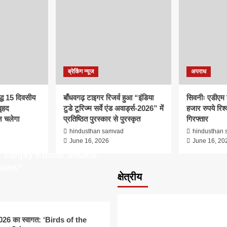
5 दिवसीय “Safe
ब्रेकिंग न्यूज
अपराध
कता अभियान
द्ध 15 दिवसीय
बाँधवगढ़ टाइगर रिजर्व हुआ “इंडिया
सिवनीः एडीएम 
ृहद
टुडे टूरिज्म सर्वे एंड अवार्ड्स-2026” में
हजार रुपये रिश्व
 चलेगा
प्रतिष्ठित पुरस्कार से पुरस्कृत
गिरफ्तार
d
hindusthan samvad
hindusthan
June 16, 2026
June 16, 20
: Sanjay Kumar Shukla
ions”
क्षेत्रीय
म 2026 का स्वागत: ‘Birds of the