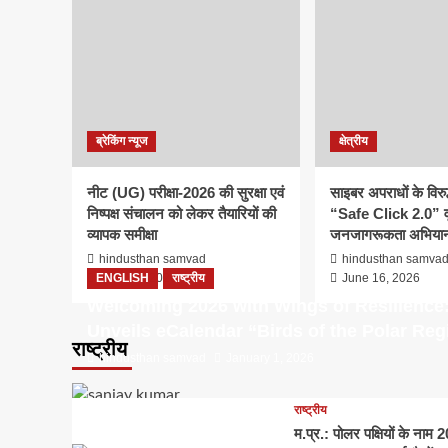
क्षेत्रीय
साइबर अपराधों के विरुद्ध 1
ब्रेकिंग न्यूज
क्षेत्रीय
Click 2.0” वृहद जनजागरू
नीट (UG) परीक्षा-2026 की सुरक्षा एवं
साइबर अपराधों के विरु
चलेगा
निष्पक्ष संचालन को लेकर तैयारियों की
“Safe Click 2.0” व
व्यापक समीक्षा
जनजागरूकता अभियान
hindusthan samvad
June 16, 2026
hindusthan samvad
hindusthan samva
ENGLISH
June 16, 2026
राष्ट्रीय
June 16, 2026
Welcoming 2026 with Wings of Resilience
Unveils eCalendar “Birds of the Polar Reg
राष्ट्रीय
hindusthan samvad
January 1, 2026
राष्ट्रीय
म.प्र.: पोलर पक्षियों के ना