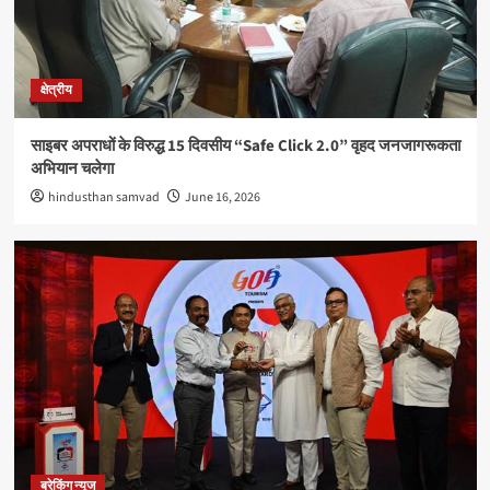
ब्रेकिंग न्यूज
बाँधवगढ़ टाइगर रिजर्व हुआ “इंडिया टुडे टूरिज्म सर्वे एंड
अवार्ड्स-2026” में प्रतिष्ठित पुरस्कार से पुरस्कृत
3
क्षेत्रीय
अपराध
साइबर अपराधों के विरुद्ध 15 दिवसीय “Safe Click 2.0” वृहद जनजागरूकता
सिवनीः एडीएम कार्यालय का रीडर 20 हजार रुपये रिश्वत लेते रंगे
अभियान चलेगा
हाथों गिरफ्तार
4
hindusthan samvad
June 16, 2026
क्षेत्रीय
राधिका टाउन फेज-2 का शुभारंभ, आधुनिक सुविधाओं के साथ
मिलेगा सपनों के घर का अवसर
5
ब्रेकिंग न्यूज