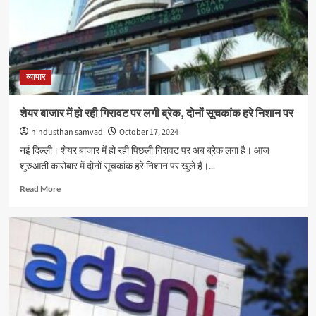
मिलेगी
ज्यादा
पावर,
साइन
की
ये
व्यापार
बड़ी
डील
शेयर बाजार में हो रही गिरावट पर लगी ब्रेक, दोनों सूचकांक हरे निशान पर
hindusthan samvad
October 17, 2024
नई दिल्ली। शेयर बाजार में हो रही पिछली गिरावट पर अब ब्रेक लगा है। आज
शुरुआती कारोबार में दोनों सूचकांक हरे निशान पर खुले हैं।...
Read
Read More
more
about
शेयर
बाजार
में
हो
रही
गिरावट
पर