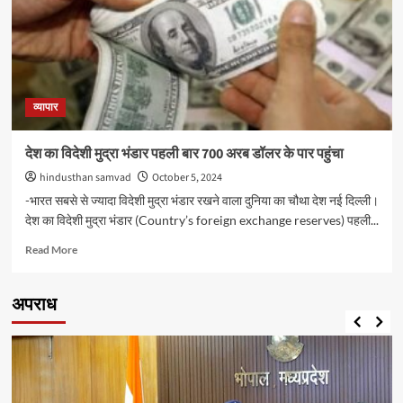
वर्ष
में
जीडीपी
ग्रोथ
7.2
फीसदी
रहने
व्यापार
का
जताया
देश का विदेशी मुद्रा भंडार पहली बार 700 अरब डॉलर के पार पहुंचा
अनुमान
hindusthan samvad
October 5, 2024
-भारत सबसे से ज्‍यादा विदेशी मुद्रा भंडार रखने वाला दुनिया का चौथा देश नई दिल्ली।
देश का विदेशी मुद्रा भंडार (Country’s foreign exchange reserves) पहली...
Read
Read More
more
about
देश
अपराध
का
विदेशी
मुद्रा
भंडार
पहली
बार