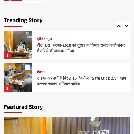
hindusthan samvad
hindusthan samvad
June 16, 2026
June 16, 2026
क्षेत्रीय
राधिका टाउन फेज-2 का शुभारंभ, आधुनिक सुविधाओं के साथ
मिलेगा सपनों के घर का अवसर
Trending Story
5
ब्रेकिंग न्यूज
नीट (UG) परीक्षा-2026 की सुरक्षा एवं निष्पक्ष संचालन को लेकर
तैयारियों की व्यापक समीक्षा
1
क्षेत्रीय
साइबर अपराधों के विरुद्ध 15 दिवसीय “Safe Click 2.0” वृहद
जनजागरूकता अभियान चलेगा
2
ब्रेकिंग न्यूज
Featured Story
बाँधवगढ़ टाइगर रिजर्व हुआ “इंडिया टुडे टूरिज्म सर्वे एंड
अवार्ड्स-2026” में प्रतिष्ठित पुरस्कार से पुरस्कृत
3