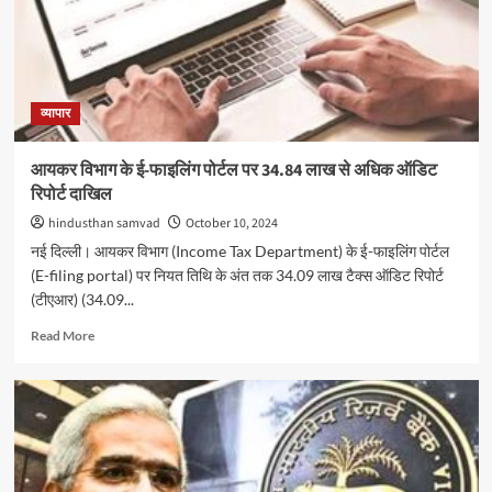
जुटाएगी
अडाणी
एंटरप्राइजेज,
बड़े
निवेशकों
से
व्यापार
शुरू
हुई
आयकर विभाग के ई-फाइलिंग पोर्टल पर 34.84 लाख से अधिक ऑडिट
बातचीत
रिपोर्ट दाखिल
hindusthan samvad
October 10, 2024
नई दिल्ली। आयकर विभाग (Income Tax Department) के ई-फाइलिंग पोर्टल
(E-filing portal) पर नियत तिथि के अंत तक 34.09 लाख टैक्स ऑडिट रिपोर्ट
(टीएआर) (34.09...
Read
Read More
more
about
आयकर
विभाग
के
ई-
फाइलिंग