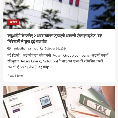
लगी
ब्रेक,
दोनों
सूचकांक
हरे
व्यापार
निशान
पर
क्यूआईपी के जरिए 2 अरब डॉलर जुटाएगी अडाणी एंटरप्राइजेज, बड़े
निवेशकों से शुरू हुई बातचीत
hindusthan samvad
October 10, 2024
नई दिल्ली। अडाणी ग्रुप की कंपनी (Adani Group company) अडाणी एनर्जी
सॉल्यूशन (Adani Energy Solution) के बाद अब ग्रुप की फ्लैगशिप कंपनी
अडाणी एंटरप्राइजेज (Flagship...
Read
Read More
more
about
क्यूआईपी
के
जरिए
2
अरब
डॉलर