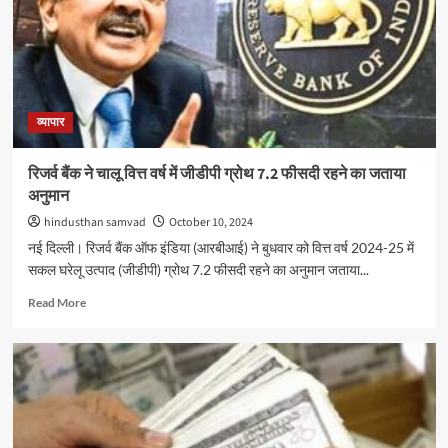
पोर्टल
पर
34.84
लाख
से
अधिक
ऑडिट
व्यापार
रिपोर्ट
दाखिल
रिजर्व बैंक ने चालू वित्त वर्ष में जीडीपी ग्रोथ 7.2 फीसदी रहने का जताया
अनुमान
hindusthan samvad
October 10, 2024
नई दिल्ली। रिजर्व बैंक ऑफ इंडिया (आरबीआई) ने बुधवार को वित्त वर्ष 2024-25 में
सकल घरेलू उत्‍पाद (जीडीपी) ग्रोथ 7.2 फीसदी रहने का अनुमान जताया...
Read
Read More
more
about
रिजर्व
बैंक
ने
चालू
वित्त