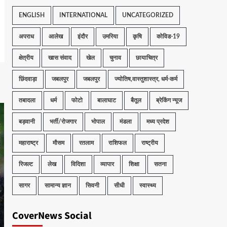
ENGLISH
INTERNATIONAL
UNCATEGORIZED
अपराध
आलेख
इंदौर
उमरिया
कृषि
कोविड-19
क्षेत्रीय
खास संवाद
खेल
चुनाव
छायाचित्र
छिंदवाड़ा
जबलपुर
जबलपुर
ज्योतिष,वास्तुशास्त्र, धर्म-कर्म
तबादला
धर्म
फोटो
बालाघाट
बैतूल
ब्रेकिंग न्यूज
बड़वानी
भर्ती/रोजगार
भोपाल
मंडला
मध्य प्रदेश
महाराष्ट्र
मौसम
रतलाम
राशिफल
राष्ट्रीय
रिजल्ट
लेख
विदिशा
व्यापार
शिक्षा
सतना
सागर
सामान्य ज्ञान
सिवनी
सीधी
स्वास्थ्य
CoverNews Social