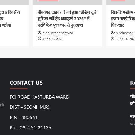
द्ध 15 दिवसीय
बाँधवगढ़ टाइगर रिजर्व हुआ “इंडिया टुडे
सिवनीः एडीएम 
हद
टूरिज्म सर्वे एंड अवार्ड्स-2026” में
हजार रुपये रिश्वत
 चलेगा
प्रतिष्ठित पुरस्कार से पुरस्कृत
गिरफ्तार
hindusthan samvad
hindusthan
June 16, 2026
June 16, 202
CONTACT US
R
FCI ROAD KASTURBA WARD
नीट
rk
की 
DIST – SEONI (M.P.)
PIN – 480661
सा
जन
Ph – 094251-21136