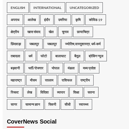
ENGLISH
INTERNATIONAL
UNCATEGORIZED
अपराध
आलेख
इंदौर
उमरिया
कृषि
कोविड-19
क्षेत्रीय
खास संवाद
खेल
चुनाव
छायाचित्र
छिंदवाड़ा
जबलपुर
जबलपुर
ज्योतिष,वास्तुशास्त्र, धर्म-कर्म
तबादला
धर्म
फोटो
बालाघाट
बैतूल
ब्रेकिंग न्यूज
बड़वानी
भर्ती/रोजगार
भोपाल
मंडला
मध्य प्रदेश
महाराष्ट्र
मौसम
रतलाम
राशिफल
राष्ट्रीय
रिजल्ट
लेख
विदिशा
व्यापार
शिक्षा
सतना
सागर
सामान्य ज्ञान
सिवनी
सीधी
स्वास्थ्य
CoverNews Social