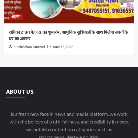
क्षेत्रीय
राधिका टाउन फेज-2 का शुभारंभ, आधुनिक सुविधाओं के साथ मिलेगा सपनों के
घर का अवसर
hindusthan samvad
June 16, 2026
ABOUT US
is a fresh new face in news and media platform. we work
with the believe of truth, fairness, and credibility in news.
we publish content on categories such as
sports,news,lifestyle,politics.