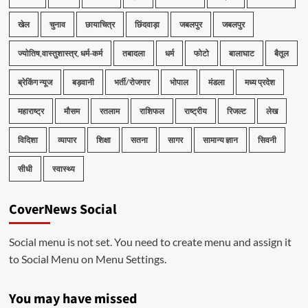
खेल
चुनाव
छायाचित्र
छिंदवाड़ा
जबलपुर
जबलपुर
ज्योतिष,वास्तुशास्त्र, धर्म-कर्म
तबादला
धर्म
फोटो
बालाघाट
बैतूल
ब्रेकिंग न्यूज
बड़वानी
भर्ती/रोजगार
भोपाल
मंडला
मध्य प्रदेश
महाराष्ट्र
मौसम
रतलाम
राशिफल
राष्ट्रीय
रिजल्ट
लेख
विदिशा
व्यापार
शिक्षा
सतना
सागर
सामान्य ज्ञान
सिवनी
सीधी
स्वास्थ्य
CoverNews Social
Social menu is not set. You need to create menu and assign it
to Social Menu on Menu Settings.
You may have missed