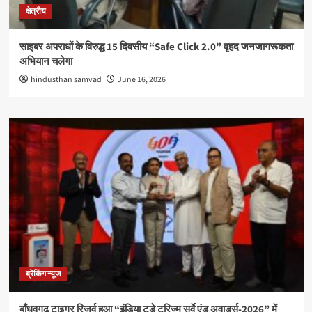
क्षेत्रीय
साइबर अपराधों के विरुद्ध 15 दिवसीय “Safe Click 2.0” वृहद जनजागरूकता
अभियान चलेगा
hindusthan samvad
June 16, 2026
ब्रेकिंग न्यूज
बाँधवगढ़ टाइगर रिजर्व हुआ “इंडिया टुडे टूरिज्म सर्वे एंड अवार्ड्स-2026” में