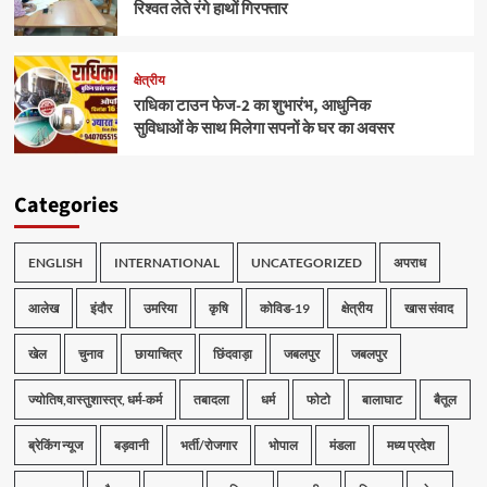
रिश्वत लेते रंगे हाथों गिरफ्तार
क्षेत्रीय
राधिका टाउन फेज-2 का शुभारंभ, आधुनिक
सुविधाओं के साथ मिलेगा सपनों के घर का अवसर
Categories
ENGLISH
INTERNATIONAL
UNCATEGORIZED
अपराध
आलेख
इंदौर
उमरिया
कृषि
कोविड-19
क्षेत्रीय
खास संवाद
खेल
चुनाव
छायाचित्र
छिंदवाड़ा
जबलपुर
जबलपुर
ज्योतिष,वास्तुशास्त्र, धर्म-कर्म
तबादला
धर्म
फोटो
बालाघाट
बैतूल
ब्रेकिंग न्यूज
बड़वानी
भर्ती/रोजगार
भोपाल
मंडला
मध्य प्रदेश