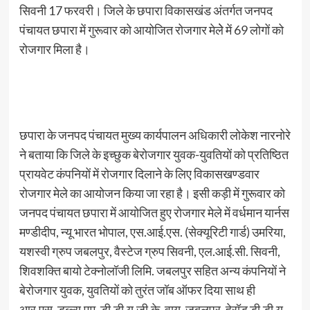
सिवनी 17 फरवरी। जिले के छपारा विकासखंड अंतर्गत जनपद
पंचायत छपारा में गुरूवार को आयोजित रोजगार मेलेे में 69 लोगों को
रोजगार मिला है।
छपारा के जनपद पंचायत मुख्य कार्यपालन अधिकारी लोकेश नारनोरे
ने बताया कि जिले के इच्छुक बेरोजगार युवक-युवतियों को प्रतिष्ठित
प्रायवेट कंपनियों में रोजगार दिलाने के लिए विकासखण्डवार
रोजगार मेले का आयोजन किया जा रहा है। इसी कड़ी में गुरूवार को
जनपद पंचायत छपारा में आयोजित हुए रोजगार मेले में वर्धमान यार्नस
मण्डीदीप, न्यू भारत भोपाल, एस.आई.एस. (सेक्यूरिटी गार्ड) उमरिया,
यशस्वी ग्रुप जबलपुर, वैस्टेज ग्रुप सिवनी, एल.आई.सी. सिवनी,
शिवशक्ति बायो टेक्नोलॉजी लिमि. जबलपुर सहित अन्य कंपनियों ने
बेरोजगार युवक, युवतियों को तुरंत जॉब ऑफर दिया साथ ही
आर.एस. डब्ल्यू.एम. डी.डी.यू.जी.के. वाय. जबलपुर, हेरॉड डी.डी.यू.