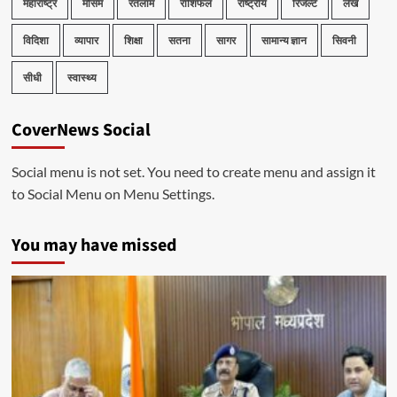
महाराष्ट्र
मौसम
रतलाम
राशिफल
राष्ट्रीय
रिजल्ट
लेख
विदिशा
व्यापार
शिक्षा
सतना
सागर
सामान्य ज्ञान
सिवनी
सीधी
स्वास्थ्य
CoverNews Social
Social menu is not set. You need to create menu and assign it
to Social Menu on Menu Settings.
You may have missed