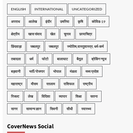
ENGLISH
INTERNATIONAL
UNCATEGORIZED
अपराध
आलेख
इंदौर
उमरिया
कृषि
कोविड-19
क्षेत्रीय
खास संवाद
खेल
चुनाव
छायाचित्र
छिंदवाड़ा
जबलपुर
जबलपुर
ज्योतिष,वास्तुशास्त्र, धर्म-कर्म
तबादला
धर्म
फोटो
बालाघाट
बैतूल
ब्रेकिंग न्यूज
बड़वानी
भर्ती/रोजगार
भोपाल
मंडला
मध्य प्रदेश
महाराष्ट्र
मौसम
रतलाम
राशिफल
राष्ट्रीय
रिजल्ट
लेख
विदिशा
व्यापार
शिक्षा
सतना
सागर
सामान्य ज्ञान
सिवनी
सीधी
स्वास्थ्य
CoverNews Social