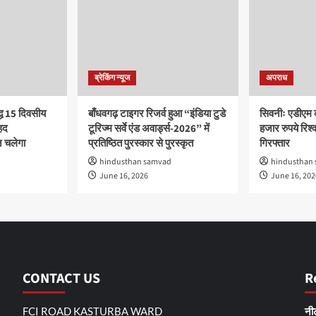
ब्रेकिंग न्यूज
अपराध
द्ध 15 दिवसीय
बाँधवगढ़ टाइगर रिजर्व हुआ “इंडिया टुडे
सिवनीः एडीएम 
हद
टूरिज्म सर्वे एंड अवार्ड्स-2026” में
हजार रुपये रिश्वत
 चलेगा
प्रतिष्ठित पुरस्कार से पुरस्कृत
गिरफ्तार
hindusthan samvad
hindusthan
June 16, 2026
June 16, 202
CONTACT US
R
FCI ROAD KASTURBA WARD
नीट