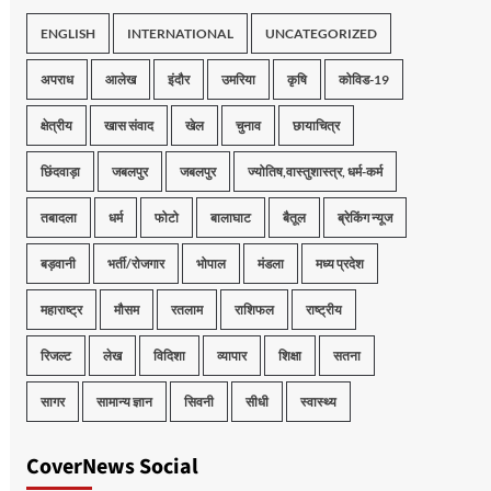
ENGLISH
INTERNATIONAL
UNCATEGORIZED
अपराध
आलेख
इंदौर
उमरिया
कृषि
कोविड-19
क्षेत्रीय
खास संवाद
खेल
चुनाव
छायाचित्र
छिंदवाड़ा
जबलपुर
जबलपुर
ज्योतिष,वास्तुशास्त्र, धर्म-कर्म
तबादला
धर्म
फोटो
बालाघाट
बैतूल
ब्रेकिंग न्यूज
बड़वानी
भर्ती/रोजगार
भोपाल
मंडला
मध्य प्रदेश
महाराष्ट्र
मौसम
रतलाम
राशिफल
राष्ट्रीय
रिजल्ट
लेख
विदिशा
व्यापार
शिक्षा
सतना
सागर
सामान्य ज्ञान
सिवनी
सीधी
स्वास्थ्य
CoverNews Social