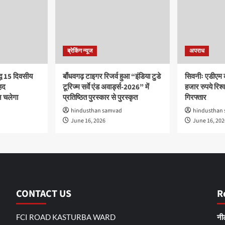
ब्रेकिंग न्यूज
अपराध
द्ध 15 दिवसीय
बाँधवगढ़ टाइगर रिजर्व हुआ “इंडिया टुडे
सिवनीः एडीएम 
हद
टूरिज्म सर्वे एंड अवार्ड्स-2026” में
हजार रुपये रिश्वत
 चलेगा
प्रतिष्ठित पुरस्कार से पुरस्कृत
गिरफ्तार
hindusthan samvad
hindusthan
June 16, 2026
June 16, 202
CONTACT US
R
FCI ROAD KASTURBA WARD
नीट