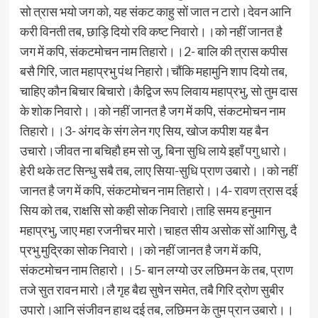
सो त्रास भयो जग को, यह संकट काहु सों जात न टारो।देवन आनि
करी विनती तब, छाड़ि दियो रवि कष्ट निवारो।।को नहीं जानत है
जग में कपि, संकटमोचन नाम तिहारो।।2- बालि की त्रास कपीस
बसै गिरि, जात महाप्रभु पंथ निहारो।चौंकि महामुनि शाप दियो तब,
चाहिए कौन बिचार बिचारो।कैद्विज रूप लिवाय महाप्रभु, सो तुम दास
के शोक निवारो।।को नहीं जानत है जग में कपि, संकटमोचन नाम
तिहारो।।3- अंगद के संग लेन गए सिय, खोज कपीश यह बैन
उचारो।जीवत ना बचिहौ हम सो जु, बिना सुधि लाये इहाँ पगु धारो।
हेरी थके तट सिन्धु सबै तब, लाए सिया-सुधि प्राण उबारो।।को नहीं
जानत है जग में कपि, संकटमोचन नाम तिहारो।।4- रावण त्रास दई
सिय को तब, राक्षसि सो कही सोक निवारो।ताहि समय हनुमान
महाप्रभु, जाए महा रजनीचर मारो।चाहत सीय असोक सों आगिसु, दै
प्रभु मुद्रिका सोक निवारो।।को नहीं जानत है जग में कपि,
संकटमोचन नाम तिहारो।।5- बान लग्यो उर लछिमन के तब, प्राण
तजे सुत रावन मारो।लै गृह बैद्य सुषेन समेत, तबै गिरि द्रोण सुबीर
उपारो।आनि संजीवन हाथ दई तब, लछिमन के तुम प्रान उबारो।।