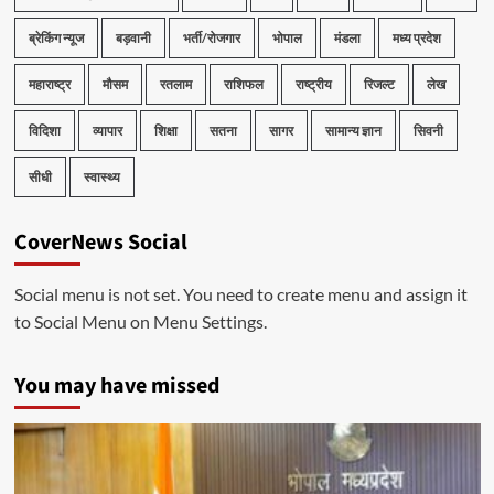
ब्रेकिंग न्यूज
बड़वानी
भर्ती/रोजगार
भोपाल
मंडला
मध्य प्रदेश
महाराष्ट्र
मौसम
रतलाम
राशिफल
राष्ट्रीय
रिजल्ट
लेख
विदिशा
व्यापार
शिक्षा
सतना
सागर
सामान्य ज्ञान
सिवनी
सीधी
स्वास्थ्य
CoverNews Social
Social menu is not set. You need to create menu and assign it
to Social Menu on Menu Settings.
You may have missed