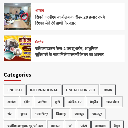
अपराध
सिवनीः एडीएम कार्यालय का रीडर 20 हजार रुपये
रिश्वत लेते रंगे हाथों गिरफ्तार
क्षेत्रीय
राधिका टाउन फेज-2 का शुभारंभ, आधुनिक
सुविधाओं के साथ मिलेगा सपनों के घर का अवसर
Categories
ENGLISH
INTERNATIONAL
UNCATEGORIZED
अपराध
आलेख
इंदौर
उमरिया
कृषि
कोविड-19
क्षेत्रीय
खास संवाद
खेल
चुनाव
छायाचित्र
छिंदवाड़ा
जबलपुर
जबलपुर
ज्योतिष,वास्तुशास्त्र, धर्म-कर्म
तबादला
धर्म
फोटो
बालाघाट
बैतूल