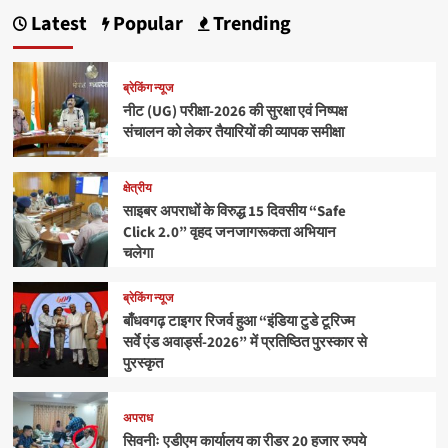
Latest
Popular
Trending
ब्रेकिंग न्यूज
नीट (UG) परीक्षा-2026 की सुरक्षा एवं निष्पक्ष
संचालन को लेकर तैयारियों की व्यापक समीक्षा
क्षेत्रीय
साइबर अपराधों के विरुद्ध 15 दिवसीय “Safe
Click 2.0” वृहद जनजागरूकता अभियान
चलेगा
ब्रेकिंग न्यूज
बाँधवगढ़ टाइगर रिजर्व हुआ “इंडिया टुडे टूरिज्म
सर्वे एंड अवार्ड्स-2026” में प्रतिष्ठित पुरस्कार से
पुरस्कृत
अपराध
सिवनीः एडीएम कार्यालय का रीडर 20 हजार रुपये