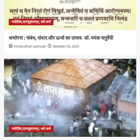
ज्योतिष,वास्तुशास्त्र, धर्म-कर्म
धनतेरस : संबंध, संवाद और ऊर्जा का उत्सव- डॉ. मयंक चतुर्वेदी
hindusthan samvad
October 19, 2025
ज्योतिष,वास्तुशास्त्र, धर्म-कर्म