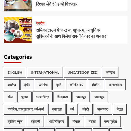
रिश्वत लेते रंगे हाथों गिरफ्तार
क्षेत्रीय
राधिका टाउन फेज-2 का शुभारंभ, आधुनिक
सुविधाओं के साथ मिलेगा सपनों के घर का अवसर
Categories
ENGLISH
INTERNATIONAL
UNCATEGORIZED
अपराध
आलेख
इंदौर
उमरिया
कृषि
कोविड-19
क्षेत्रीय
खास संवाद
खेल
चुनाव
छायाचित्र
छिंदवाड़ा
जबलपुर
जबलपुर
ज्योतिष,वास्तुशास्त्र, धर्म-कर्म
तबादला
धर्म
फोटो
बालाघाट
बैतूल
ब्रेकिंग न्यूज
बड़वानी
भर्ती/रोजगार
भोपाल
मंडला
मध्य प्रदेश