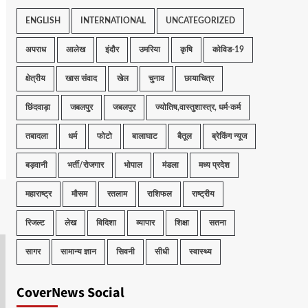
ENGLISH
INTERNATIONAL
UNCATEGORIZED
अपराध
आलेख
इंदौर
उमरिया
कृषि
कोविड-19
क्षेत्रीय
खास संवाद
खेल
चुनाव
छायाचित्र
छिंदवाड़ा
जबलपुर
जबलपुर
ज्योतिष,वास्तुशास्त्र, धर्म-कर्म
तबादला
धर्म
फोटो
बालाघाट
बैतूल
ब्रेकिंग न्यूज
बड़वानी
भर्ती/रोजगार
भोपाल
मंडला
मध्य प्रदेश
महाराष्ट्र
मौसम
रतलाम
राशिफल
राष्ट्रीय
रिजल्ट
लेख
विदिशा
व्यापार
शिक्षा
सतना
सागर
सामान्य ज्ञान
सिवनी
सीधी
स्वास्थ्य
CoverNews Social