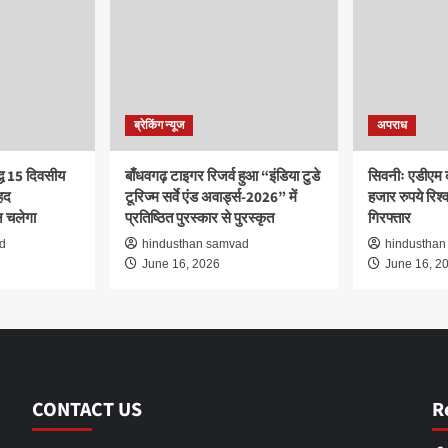
ब्रेकिंग न्यूज
अपराध
द्ध 15 दिवसीय
बाँधवगढ़ टाइगर रिजर्व हुआ “इंडिया टुडे
सिवनीः एडीएम 
हद
टूरिज्म सर्वे एंड अवार्ड्स-2026” में
हजार रुपये रिश्वत
 चलेगा
प्रतिष्ठित पुरस्कार से पुरस्कृत
गिरफ्तार
d
hindusthan samvad
hindusthan
June 16, 2026
June 16, 2
CONTACT US
R