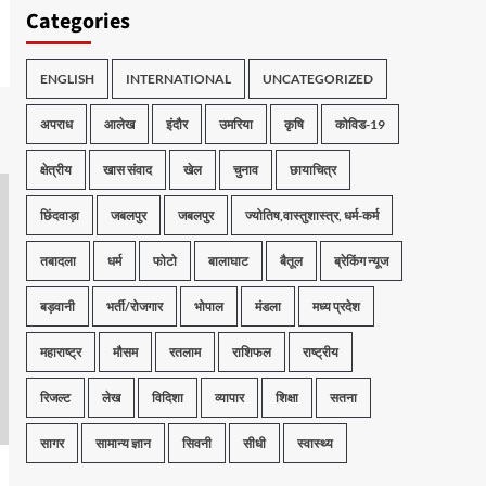
Categories
ENGLISH
INTERNATIONAL
UNCATEGORIZED
अपराध
आलेख
इंदौर
उमरिया
कृषि
कोविड-19
क्षेत्रीय
खास संवाद
खेल
चुनाव
छायाचित्र
छिंदवाड़ा
जबलपुर
जबलपुर
ज्योतिष,वास्तुशास्त्र, धर्म-कर्म
तबादला
धर्म
फोटो
बालाघाट
बैतूल
ब्रेकिंग न्यूज
बड़वानी
भर्ती/रोजगार
भोपाल
मंडला
मध्य प्रदेश
महाराष्ट्र
मौसम
रतलाम
राशिफल
राष्ट्रीय
रिजल्ट
लेख
विदिशा
व्यापार
शिक्षा
सतना
सागर
सामान्य ज्ञान
सिवनी
सीधी
स्वास्थ्य