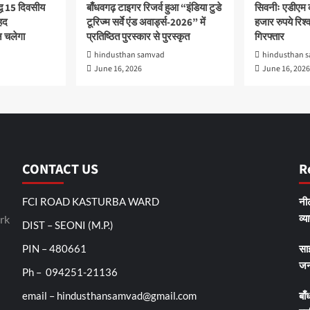
द्ध 15 दिवसीय
बाँधवगढ़ टाइगर रिजर्व हुआ “इंडिया टुडे
सिवनीः एडीएम 
हद
टूरिज्म सर्वे एंड अवार्ड्स-2026” में
हजार रुपये रिश्वत
 चलेगा
प्रतिष्ठित पुरस्कार से पुरस्कृत
गिरफ्तार
hindusthan samvad
hindusthan 
June 16, 2026
June 16, 2026
CONTACT US
R
FCI ROAD KASTURBA WARD
नीट
व्य
rk
DIST – SEONI (M.P.)
PIN – 480661
सा
जन
Ph – 094251-21136
email – hindusthansamvad@gmail.com
बाँ