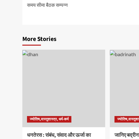
समय सीमा बैठक सम्पन्न
navigation
More Stories
ज्योतिष,वास्तुशास्त्र, धर्म-कर्म
ज्योतिष,वास्तुशास
धनतेरस : संबंध, संवाद और ऊर्जा का
जानिए बद्रीना