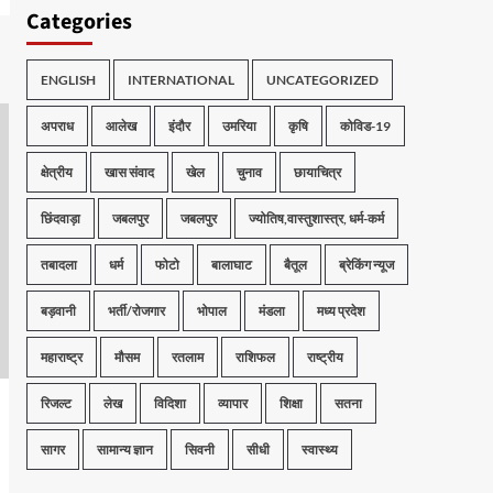
Categories
ENGLISH
INTERNATIONAL
UNCATEGORIZED
अपराध
आलेख
इंदौर
उमरिया
कृषि
कोविड-19
क्षेत्रीय
खास संवाद
खेल
चुनाव
छायाचित्र
छिंदवाड़ा
जबलपुर
जबलपुर
ज्योतिष,वास्तुशास्त्र, धर्म-कर्म
तबादला
धर्म
फोटो
बालाघाट
बैतूल
ब्रेकिंग न्यूज
बड़वानी
भर्ती/रोजगार
भोपाल
मंडला
मध्य प्रदेश
महाराष्ट्र
मौसम
रतलाम
राशिफल
राष्ट्रीय
रिजल्ट
लेख
विदिशा
व्यापार
शिक्षा
सतना
सागर
सामान्य ज्ञान
सिवनी
सीधी
स्वास्थ्य