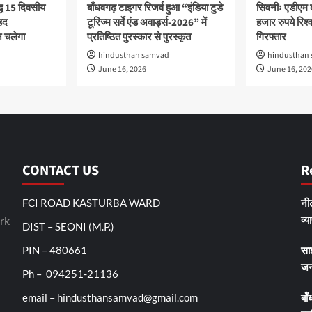
द्ध 15 दिवसीय
बाँधवगढ़ टाइगर रिजर्व हुआ “इंडिया टुडे
सिवनीः एडीएम 
हद
टूरिज्म सर्वे एंड अवार्ड्स-2026” में
हजार रुपये रिश्वत
 चलेगा
प्रतिष्ठित पुरस्कार से पुरस्कृत
गिरफ्तार
hindusthan samvad
hindusthan
June 16, 2026
June 16, 202
CONTACT US
R
FCI ROAD KASTURBA WARD
नीट
व्य
rk
DIST – SEONI (M.P.)
PIN – 480661
सा
जन
Ph – 094251-21136
email – hindusthansamvad@gmail.com
बाँ