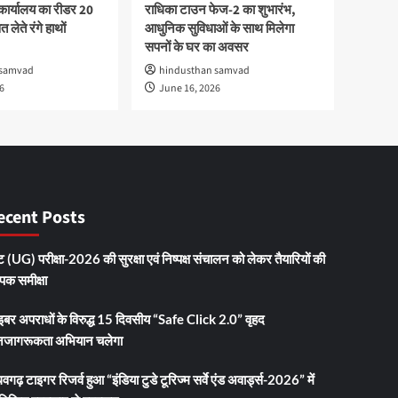
कार्यालय का रीडर 20
राधिका टाउन फेज-2 का शुभारंभ,
 लेते रंगे हाथों
आधुनिक सुविधाओं के साथ मिलेगा
सपनों के घर का अवसर
 samvad
hindusthan samvad
6
June 16, 2026
ecent Posts
 (UG) परीक्षा-2026 की सुरक्षा एवं निष्पक्ष संचालन को लेकर तैयारियों की
ापक समीक्षा
इबर अपराधों के विरुद्ध 15 दिवसीय “Safe Click 2.0” वृहद
जागरूकता अभियान चलेगा
धवगढ़ टाइगर रिजर्व हुआ “इंडिया टुडे टूरिज्म सर्वे एंड अवार्ड्स-2026” में