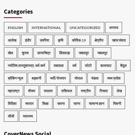
Categories
ENGLISH
INTERNATIONAL
UNCATEGORIZED
अपराध
आलेख
इंदौर
उमरिया
कृषि
कोविड-19
क्षेत्रीय
खास संवाद
खेल
चुनाव
छायाचित्र
छिंदवाड़ा
जबलपुर
जबलपुर
ज्योतिष,वास्तुशास्त्र, धर्म-कर्म
तबादला
धर्म
फोटो
बालाघाट
बैतूल
ब्रेकिंग न्यूज
बड़वानी
भर्ती/रोजगार
भोपाल
मंडला
मध्य प्रदेश
महाराष्ट्र
मौसम
रतलाम
राशिफल
राष्ट्रीय
रिजल्ट
लेख
विदिशा
व्यापार
शिक्षा
सतना
सागर
सामान्य ज्ञान
सिवनी
सीधी
स्वास्थ्य
CoverNews Social