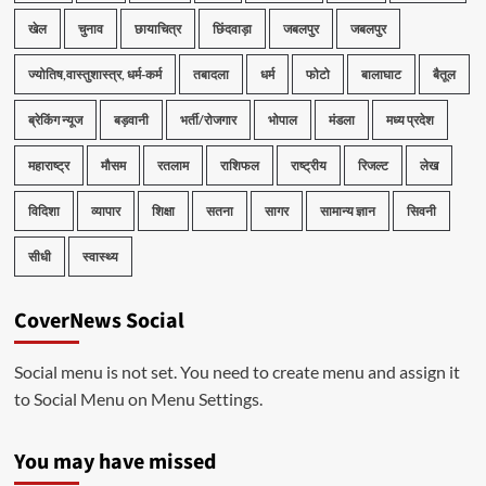
खेल
चुनाव
छायाचित्र
छिंदवाड़ा
जबलपुर
जबलपुर
ज्योतिष,वास्तुशास्त्र, धर्म-कर्म
तबादला
धर्म
फोटो
बालाघाट
बैतूल
ब्रेकिंग न्यूज
बड़वानी
भर्ती/रोजगार
भोपाल
मंडला
मध्य प्रदेश
महाराष्ट्र
मौसम
रतलाम
राशिफल
राष्ट्रीय
रिजल्ट
लेख
विदिशा
व्यापार
शिक्षा
सतना
सागर
सामान्य ज्ञान
सिवनी
सीधी
स्वास्थ्य
CoverNews Social
Social menu is not set. You need to create menu and assign it
to Social Menu on Menu Settings.
You may have missed