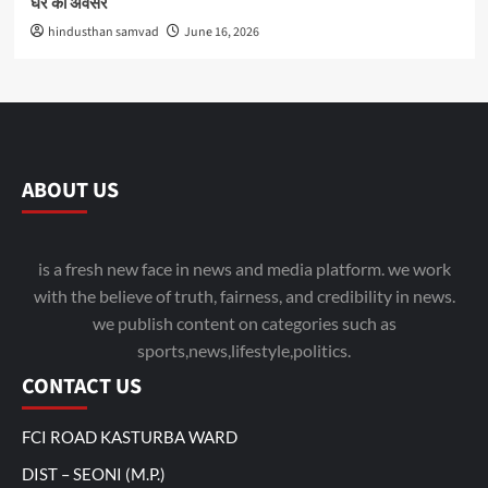
घर का अवसर
hindusthan samvad
June 16, 2026
ABOUT US
is a fresh new face in news and media platform. we work
with the believe of truth, fairness, and credibility in news.
we publish content on categories such as
sports,news,lifestyle,politics.
CONTACT US
FCI ROAD KASTURBA WARD
DIST – SEONI (M.P.)