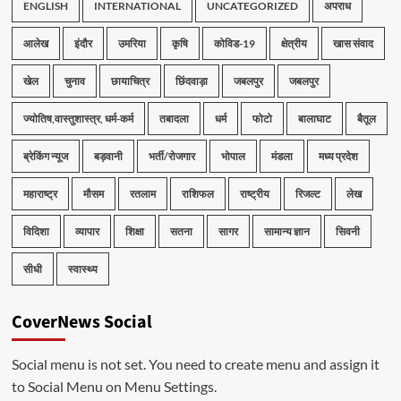
ENGLISH
INTERNATIONAL
UNCATEGORIZED
अपराध
आलेख
इंदौर
उमरिया
कृषि
कोविड-19
क्षेत्रीय
खास संवाद
खेल
चुनाव
छायाचित्र
छिंदवाड़ा
जबलपुर
जबलपुर
ज्योतिष,वास्तुशास्त्र, धर्म-कर्म
तबादला
धर्म
फोटो
बालाघाट
बैतूल
ब्रेकिंग न्यूज
बड़वानी
भर्ती/रोजगार
भोपाल
मंडला
मध्य प्रदेश
महाराष्ट्र
मौसम
रतलाम
राशिफल
राष्ट्रीय
रिजल्ट
लेख
विदिशा
व्यापार
शिक्षा
सतना
सागर
सामान्य ज्ञान
सिवनी
सीधी
स्वास्थ्य
CoverNews Social
Social menu is not set. You need to create menu and assign it
to Social Menu on Menu Settings.