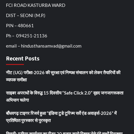
FCI ROAD KASTURBA WARD
DIST – SEONI (M.P.)
PIN – 480661
Ph – 094251-21136
email – hindusthansamvad@gmail.com
Recent Posts
नीट (UG) परीक्षा-2026 की सुरक्षा एवं निष्पक्ष संचालन को लेकर तैयारियों की
व्यापक समीक्षा
साइबर अपराधों के विरुद्ध 15 दिवसीय “Safe Click 2.0” वृहद जनजागरूकता
अभियान चलेगा
बाँधवगढ़ टाइगर रिजर्व हुआ “इंडिया टुडे टूरिज्म सर्वे एंड अवार्ड्स-2026” में
प्रतिष्ठित पुरस्कार से पुरस्कृत
सिवनीः एडीएम कार्यालय का रीडर 20 हजार रुपये रिश्वत लेते रंगे हाथों गिरफ्तार