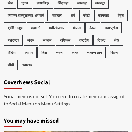
खेल
चुनाव
छायाचित्र
छिंदवाड़ा
जबलपुर
जबलपुर
ज्योतिष,वास्तुशास्त्र, धर्म-कर्म
तबादला
धर्म
फोटो
बालाघाट
बैतूल
ब्रेकिंग न्यूज
बड़वानी
भर्ती/रोजगार
भोपाल
मंडला
मध्य प्रदेश
महाराष्ट्र
मौसम
रतलाम
राशिफल
राष्ट्रीय
रिजल्ट
लेख
विदिशा
व्यापार
शिक्षा
सतना
सागर
सामान्य ज्ञान
सिवनी
सीधी
स्वास्थ्य
CoverNews Social
Social menu is not set. You need to create menu and assign it
to Social Menu on Menu Settings.
You may have missed