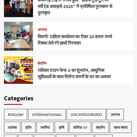
बाँधवगढ़ टाइगर रिजर्व हुआ “इंडिया टुडे टूरिज्म
सर्वे एंड अवार्ड्स-2026” में प्रतिष्ठित पुरस्कार से
पुरस्कृत
अपराध
सिवनीः एडीएम कार्यालय का रीडर 20 हजार रुपये
रिश्वत लेते रंगे हाथों गिरफ्तार
क्षेत्रीय
राधिका टाउन फेज-2 का शुभारंभ, आधुनिक
सुविधाओं के साथ मिलेगा सपनों के घर का अवसर
Categories
ENGLISH
INTERNATIONAL
UNCATEGORIZED
अपराध
आलेख
इंदौर
उमरिया
कृषि
कोविड-19
क्षेत्रीय
खास संवाद