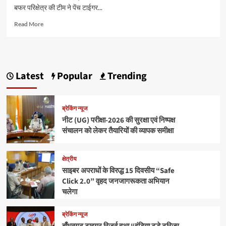
बफर परिक्षेत्र की टीम ने पेंच टाईगर...
Read
Read More
more
about
M.P.:
अंतरराज्यीय
पेंगुलिन
Latest
Popular
Trending
तस्करी
के
तीन
ब्रेकिंग न्यूज
फरार
आरोपित
नीट (UG) परीक्षा-2026 की सुरक्षा एवं निष्पक्ष
गिरफ्तार
संचालन को लेकर तैयारियों की व्यापक समीक्षा
क्षेत्रीय
साइबर अपराधों के विरुद्ध 15 दिवसीय “Safe
Click 2.0” वृहद जनजागरूकता अभियान
चलेगा
ब्रेकिंग न्यूज