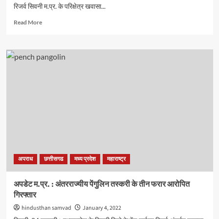
रिजर्व सिवनी म.प्र. के परिक्षेत्र खवासा...
Read
Read More
more
about
पेंगोलिन
शिकार
में
लिप्त
आरोपियों
को
न्यायालय
में
पेश
किया
गया
अपराध
छत्तीसगढ
मध्य प्रदेश
महाराष्ट्र
अपडेट म.प्र. : अंतरराज्यीय पेंगुलिन तस्करी के तीन फरार आरोपित
गिरफ्तार
hindusthan samvad
January 4, 2022