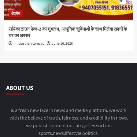
क्षेत्रीय
राधिका टाउन फेज-2 का शुभारंभ, आधुनिक सुविधाओं के साथ मिलेगा सपनों के
घर का अवसर
hindusthan samvad
June 16, 2026
ABOUT US
is a fresh new face in news and media platform. we work
with the believe of truth, fairness, and credibility in news.
we publish content on categories such as
sports,news,lifestyle,politics.