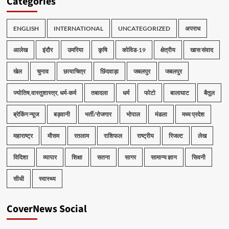
Categories
ENGLISH
INTERNATIONAL
UNCATEGORIZED
अपराध
आलेख
इंदौर
उमरिया
कृषि
कोविड-19
क्षेत्रीय
खास संवाद
खेल
चुनाव
छायाचित्र
छिंदवाड़ा
जबलपुर
जबलपुर
ज्योतिष,वास्तुशास्त्र, धर्म-कर्म
तबादला
धर्म
फोटो
बालाघाट
बैतूल
ब्रेकिंग न्यूज
बड़वानी
भर्ती/रोजगार
भोपाल
मंडला
मध्य प्रदेश
महाराष्ट्र
मौसम
रतलाम
राशिफल
राष्ट्रीय
रिजल्ट
लेख
विदिशा
व्यापार
शिक्षा
सतना
सागर
सामान्य ज्ञान
सिवनी
सीधी
स्वास्थ्य
CoverNews Social