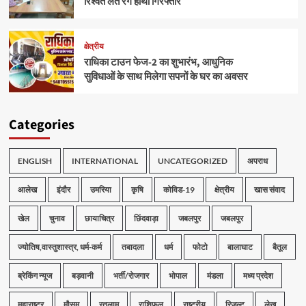
रिश्वत लेते रंगे हाथों गिरफ्तार
क्षेत्रीय
राधिका टाउन फेज-2 का शुभारंभ, आधुनिक
सुविधाओं के साथ मिलेगा सपनों के घर का अवसर
Categories
ENGLISH
INTERNATIONAL
UNCATEGORIZED
अपराध
आलेख
इंदौर
उमरिया
कृषि
कोविड-19
क्षेत्रीय
खास संवाद
खेल
चुनाव
छायाचित्र
छिंदवाड़ा
जबलपुर
जबलपुर
ज्योतिष,वास्तुशास्त्र, धर्म-कर्म
तबादला
धर्म
फोटो
बालाघाट
बैतूल
ब्रेकिंग न्यूज
बड़वानी
भर्ती/रोजगार
भोपाल
मंडला
मध्य प्रदेश
महाराष्ट्र
मौसम
रतलाम
राशिफल
राष्ट्रीय
रिजल्ट
लेख