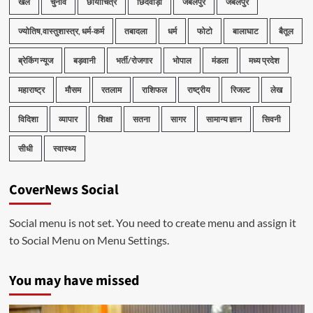
खेल
चुनाव
छायाचित्र
छिंदवाड़ा
जबलपुर
जबलपुर
ज्योतिष,वास्तुशास्त्र, धर्म-कर्म
तबादला
धर्म
फोटो
बालाघाट
बैतूल
ब्रेकिंग न्यूज
बड़वानी
भर्ती/रोजगार
भोपाल
मंडला
मध्य प्रदेश
महाराष्ट्र
मौसम
रतलाम
राशिफल
राष्ट्रीय
रिजल्ट
लेख
विदिशा
व्यापार
शिक्षा
सतना
सागर
सामान्य ज्ञान
सिवनी
सीधी
स्वास्थ्य
CoverNews Social
Social menu is not set. You need to create menu and assign it
to Social Menu on Menu Settings.
You may have missed