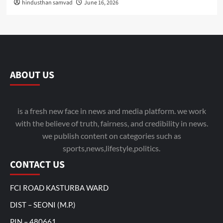
hindusthan samvad
June 16, 2026
ABOUT US
is a fresh new face in news and media platform. we work
with the believe of truth, fairness, and credibility in news.
we publish content on categories such as
sports,news,lifestyle,politics.
CONTACT US
FCI ROAD KASTURBA WARD
DIST – SEONI (M.P.)
PIN – 480661