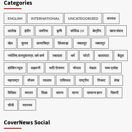
Categories
ENGLISH
INTERNATIONAL
UNCATEGORIZED
अपराध
आलेख
इंदौर
उमरिया
कृषि
कोविड-19
क्षेत्रीय
खास संवाद
खेल
चुनाव
छायाचित्र
छिंदवाड़ा
जबलपुर
जबलपुर
ज्योतिष,वास्तुशास्त्र, धर्म-कर्म
तबादला
धर्म
फोटो
बालाघाट
बैतूल
ब्रेकिंग न्यूज
बड़वानी
भर्ती/रोजगार
भोपाल
मंडला
मध्य प्रदेश
महाराष्ट्र
मौसम
रतलाम
राशिफल
राष्ट्रीय
रिजल्ट
लेख
विदिशा
व्यापार
शिक्षा
सतना
सागर
सामान्य ज्ञान
सिवनी
सीधी
स्वास्थ्य
CoverNews Social